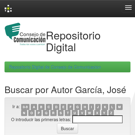
Skip
navigation
Repositorio
Digital
Repositorio Digital de Consejo de Comunicacion
Buscar por Autor García, José
Ir a:
0-9
A
B
C
D
E
F
G
H
I
J
K
L
M
N
O
P
Q
R
S
T
U
V
W
X
Y
Z
O introducir las primeras letras: