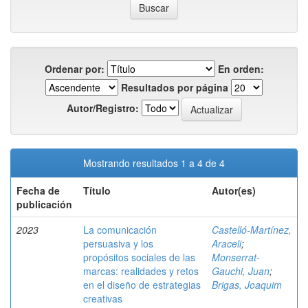
Ordenar por:
En orden:
Resultados por página
Autor/Registro:
Mostrando resultados 1 a 4 de 4
Fecha de
Título
Autor(es)
publicación
2023
La comunicación
Castelló-Martínez,
persuasiva y los
Araceli
;
propósitos sociales de las
Monserrat-
marcas: realidades y retos
Gauchi, Juan
;
en el diseño de estrategias
Brigas, Joaquim
creativas