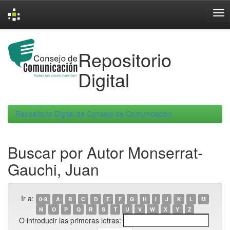
Skip
navigation
Repositorio
Digital
Repositorio Digital de Consejo de Comunicacion
Buscar por Autor Monserrat-
Gauchi, Juan
Ir a:
0-9
A
B
C
D
E
F
G
H
I
J
K
L
M
N
O
P
Q
R
S
T
U
V
W
X
Y
Z
O introducir las primeras letras: