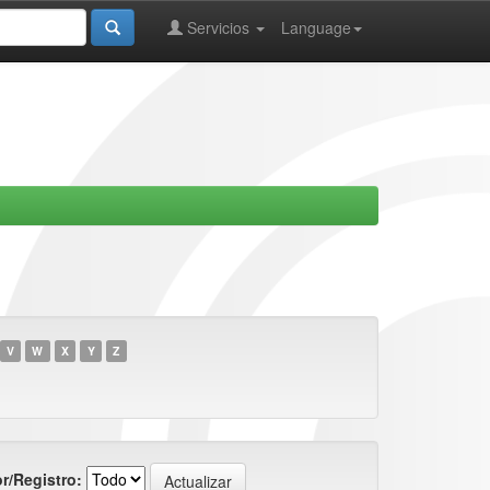
Servicios
Language
V
W
X
Y
Z
r/Registro: