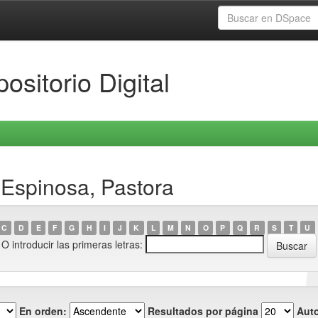
ositorio Digital
Espinosa, Pastora
C
D
E
F
G
H
I
J
K
L
M
N
O
P
Q
R
S
T
U
O introducir las primeras letras:
En orden:
Resultados por página
Auto