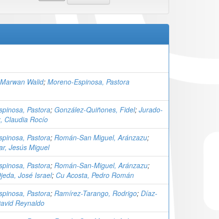
 Marwan Walid
;
Moreno-Espinosa, Pastora
pinosa, Pastora
;
González-Quiñones, Fidel
;
Jurado-
, Claudia Rocío
pinosa, Pastora
;
Román-San Miguel, Aránzazu
;
ar, Jesús Miguel
pinosa, Pastora
;
Román-San-Miguel, Aránzazu
;
eda, José Israel
;
Cu Acosta, Pedro Román
pinosa, Pastora
;
Ramírez-Tarango, Rodrigo
;
Díaz-
avid Reynaldo