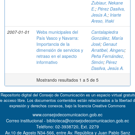
Zubiaur, Nekane
E.
;
Pérez Dasilva,
Jesús A.
;
Iriarte
Areso, Iñaki
2007-01-01
Webs municipales del
Cantalapiedra
País Vasco y Navarra:
González, María
Importancia de la
José
;
Genaut
dimensión de servicios y
Arratibel, Aingeru
;
retraso en el aspecto
Peña Fernández,
informativo
Simón
;
Pérez
Dasilva, Jesús A.
Mostrando resultados 1 a 5 de 5
 Repositorio digital del Consejo de Comunicación es un espacio virtual gratuit
e acceso libre. Los documentos contenidos están relacionados a la libertad 
expresión y derechos conexos, bajo la licencia
Creative Commons
www.consejodecomunicacion.gob.ec
Correo institucional - biblioteca@consejodecomunicacion.gob.ec
Teléfono: 02-3938720, Ext. 2279
Av.10 de Agosto N34-566, entre Av. República y Juan Pablo Sanz