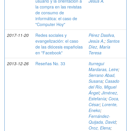
usuario y la orientación a
Jesús A.
la compra en las revistas
de consumo de
informática: el caso de
"Computer Hoy"
2017-11-20
Redes sociales y
Pérez Dasilva,
evangelización: el caso
Jesús A.
;
Santos
de las diócesis españolas
Díez, María
en "Facebook"
Teresa
2013-12-26
Reseñas No. 33
Iturregui
Mardaras, Leire
;
Serrano Abad,
Susana
;
Casado
del Río, Miguel
Ángel
;
Jiménez,
Estefanía
;
Coca,
César
;
Lorente,
Eneko
;
Fernández-
Quijada, David
;
Oroz, Elena
;