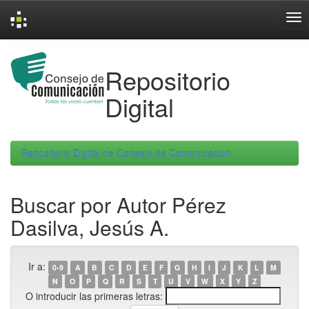
Skip
navigation
Repositorio
Digital
Repositorio Digital de Consejo de Comunicacion
Buscar por Autor Pérez
Dasilva, Jesús A.
Ir a:
0-9
A
B
C
D
E
F
G
H
I
J
K
L
M
N
O
P
Q
R
S
T
U
V
W
X
Y
Z
O introducir las primeras letras: