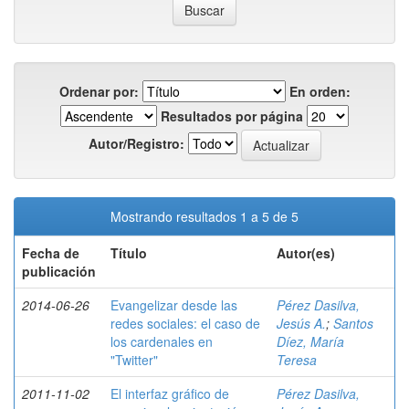
Ordenar por:
En orden:
Resultados por página
Autor/Registro:
Mostrando resultados 1 a 5 de 5
Fecha de
Título
Autor(es)
publicación
2014-06-26
Evangelizar desde las
Pérez Dasilva,
redes sociales: el caso de
Jesús A.
;
Santos
los cardenales en
Díez, María
"Twitter"
Teresa
2011-11-02
El interfaz gráfico de
Pérez Dasilva,