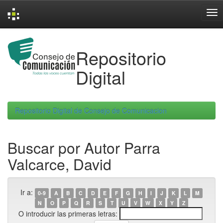
Skip
navigation
Repositorio
Digital
Repositorio Digital de Consejo de Comunicacion
Buscar por Autor Parra
Valcarce, David
Ir a:
0-9
A
B
C
D
E
F
G
H
I
J
K
L
M
N
O
P
Q
R
S
T
U
V
W
X
Y
Z
O introducir las primeras letras: