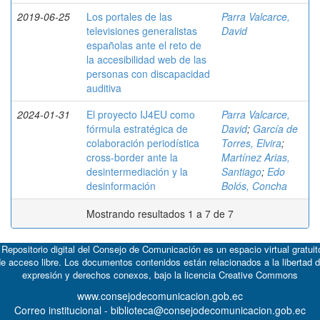
2019-06-25
Los portales de las
Parra Valcarce,
televisiones generalistas
David
españolas ante el reto de
la accesibilidad web de las
personas con discapacidad
auditiva
2024-01-31
El proyecto IJ4EU como
Parra Valcarce,
fórmula estratégica de
David
;
García de
colaboración periodística
Torres, Elvira
;
cross-border ante la
Martínez Arias,
desintermediación y la
Santiago
;
Edo
desinformación
Bolós, Concha
Mostrando resultados 1 a 7 de 7
 Repositorio digital del Consejo de Comunicación es un espacio virtual gratuit
e acceso libre. Los documentos contenidos están relacionados a la libertad 
expresión y derechos conexos, bajo la licencia
Creative Commons
www.consejodecomunicacion.gob.ec
Correo institucional - biblioteca@consejodecomunicacion.gob.ec