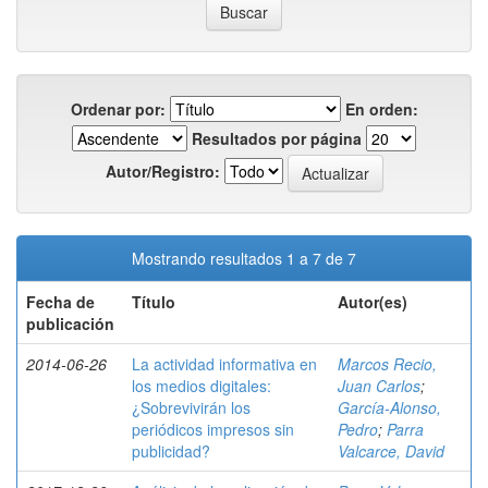
Ordenar por:
En orden:
Resultados por página
Autor/Registro:
Mostrando resultados 1 a 7 de 7
Fecha de
Título
Autor(es)
publicación
2014-06-26
La actividad informativa en
Marcos Recio,
los medios digitales:
Juan Carlos
;
¿Sobrevivirán los
García-Alonso,
periódicos impresos sin
Pedro
;
Parra
publicidad?
Valcarce, David