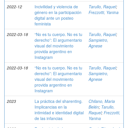
2022-12
Incivilidad y violencia de
Tarullo, Raquel
;
género en la participación
Frezzotti, Yanina
digital ante un posteo
feminista
2022-03-18
“No es tu cuerpo. No es tu
Tarullo, Raquel
;
derecho”: El argumentario
Sampietro,
visual del movimiento
Agnese
provida argentino en
Instagram
2022-03-18
“No es tu cuerpo. No es tu
Tarullo, Raquel
;
derecho”: El argumentario
Sampietro,
visual del movimiento
Agnese
provida argentino en
Instagram
2023
La práctica del sharenting.
Chilano, Maria
Implicancias en la
Belén
;
Tarullo,
intimidad e identidad digital
Raquel
;
Frezzotti,
de las infancias
Yanina