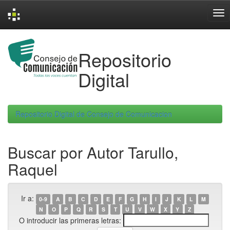
Skip
navigation
Repositorio
Digital
Repositorio Digital de Consejo de Comunicacion
Buscar por Autor Tarullo,
Raquel
Ir a:
0-9
A
B
C
D
E
F
G
H
I
J
K
L
M
N
O
P
Q
R
S
T
U
V
W
X
Y
Z
O introducir las primeras letras: