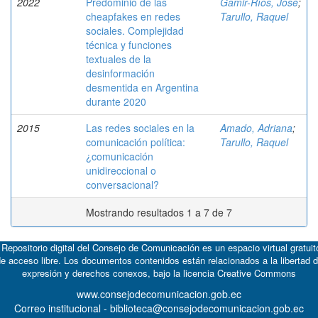
2022
Predominio de las
Gamir-Ríos, José
;
cheapfakes en redes
Tarullo, Raquel
sociales. Complejidad
técnica y funciones
textuales de la
desinformación
desmentida en Argentina
durante 2020
2015
Las redes sociales en la
Amado, Adriana
;
comunicación política:
Tarullo, Raquel
¿comunicación
unidireccional o
conversacional?
Mostrando resultados 1 a 7 de 7
 Repositorio digital del Consejo de Comunicación es un espacio virtual gratuit
e acceso libre. Los documentos contenidos están relacionados a la libertad 
expresión y derechos conexos, bajo la licencia
Creative Commons
www.consejodecomunicacion.gob.ec
Correo institucional - biblioteca@consejodecomunicacion.gob.ec