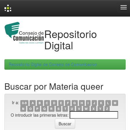
Skip
navigation
Repositorio
Digital
Repositorio Digital de Consejo de Comunicacion
Buscar por Materia queer
Ir a:
0-9
A
B
C
D
E
F
G
H
I
J
K
L
M
N
O
P
Q
R
S
T
U
V
W
X
Y
Z
O introducir las primeras letras: