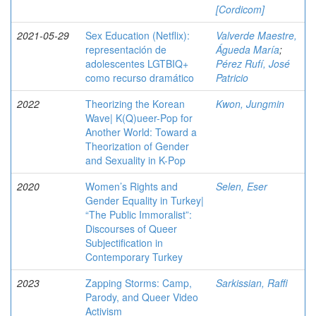
[Cordicom]
2021-05-29
Sex Education (Netflix):
Valverde Maestre,
representación de
Águeda María
;
adolescentes LGTBIQ+
Pérez Rufí, José
como recurso dramático
Patricio
2022
Theorizing the Korean
Kwon, Jungmin
Wave| K(Q)ueer-Pop for
Another World: Toward a
Theorization of Gender
and Sexuality in K-Pop
2020
Women’s Rights and
Selen, Eser
Gender Equality in Turkey|
“The Public Immoralist”:
Discourses of Queer
Subjectification in
Contemporary Turkey
2023
Zapping Storms: Camp,
Sarkissian, Raffi
Parody, and Queer Video
Activism