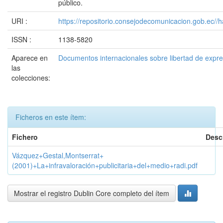
público.
URI :
https://repositorio.consejodecomunicacion.gob.e
ISSN :
1138-5820
Aparece en
Documentos internacionales sobre libertad de expr
las
colecciones:
Ficheros en este ítem:
Fichero
Desc
Vázquez+Gestal,Montserrat+
(2001)+La+infravaloración+publicitaria+del+medio+radi.pdf
Mostrar el registro Dublin Core completo del ítem