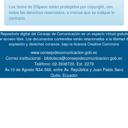
Los ítems de DSpace están protegidos por copyright, con
todos los derechos reservados, a menos que se indique lo
contrario.
 Repositorio digital del Consejo de Comunicación es un espacio virtual gratuit
e acceso libre. Los documentos contenidos están relacionados a la libertad 
expresión y derechos conexos, bajo la licencia
Creative Commons
www.consejodecomunicacion.gob.ec
Correo institucional - biblioteca@consejodecomunicacion.gob.ec
Teléfono: 02-3938720, Ext. 2279
Av.10 de Agosto N34-566, entre Av. República y Juan Pablo Sanz
Quito, Ecuador