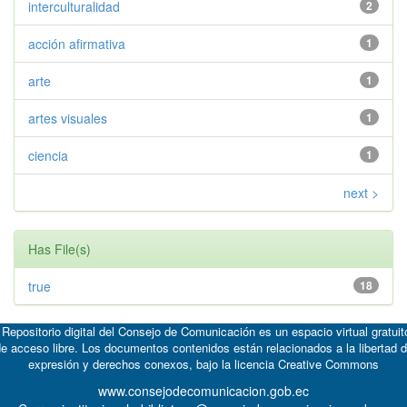
interculturalidad
2
acción afirmativa
1
arte
1
artes visuales
1
ciencia
1
next >
Has File(s)
true
18
 Repositorio digital del Consejo de Comunicación es un espacio virtual gratuit
e acceso libre. Los documentos contenidos están relacionados a la libertad 
expresión y derechos conexos, bajo la licencia
Creative Commons
www.consejodecomunicacion.gob.ec