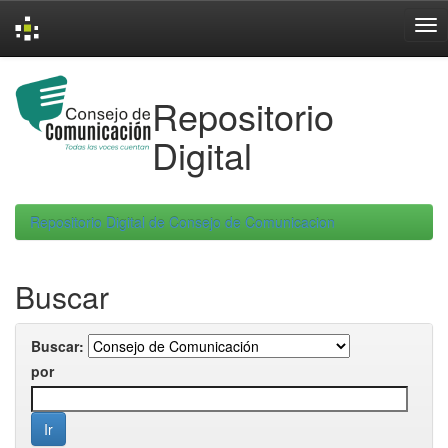
Skip
navigation
Repositorio
Digital
Repositorio Digital de Consejo de Comunicacion
Buscar
Buscar:
por