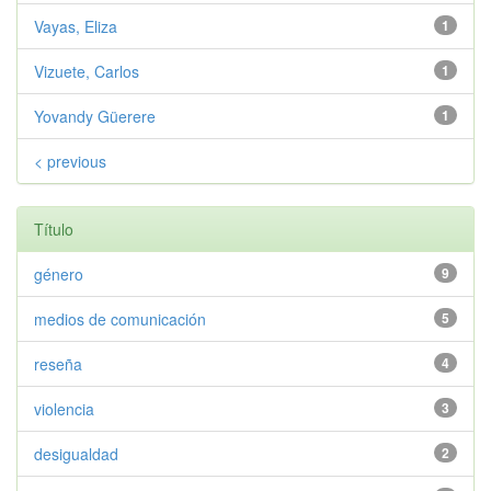
Vayas, Eliza
1
Vizuete, Carlos
1
Yovandy Güerere
1
< previous
Título
género
9
medios de comunicación
5
reseña
4
violencia
3
desigualdad
2