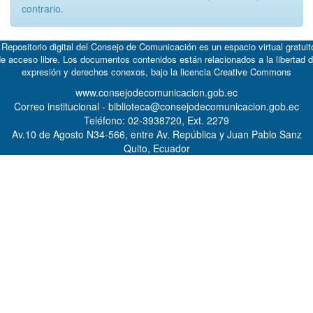
contrario.
 Repositorio digital del Consejo de Comunicación es un espacio virtual gratuit
e acceso libre. Los documentos contenidos están relacionados a la libertad 
expresión y derechos conexos, bajo la licencia
Creative Commons
www.consejodecomunicacion.gob.ec
Correo institucional - biblioteca@consejodecomunicacion.gob.ec
Teléfono: 02-3938720, Ext. 2279
Av.10 de Agosto N34-566, entre Av. República y Juan Pablo Sanz
Quito, Ecuador