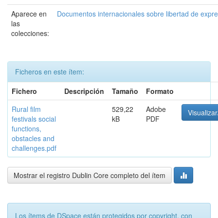
Aparece en
Documentos internacionales sobre libertad de expr
las
colecciones:
Ficheros en este ítem:
Fichero
Descripción
Tamaño
Formato
Rural film
529,22
Adobe
Visualizar
festivals social
kB
PDF
functions,
obstacles and
challenges.pdf
Mostrar el registro Dublin Core completo del ítem
Los ítems de DSpace están protegidos por copyright, con