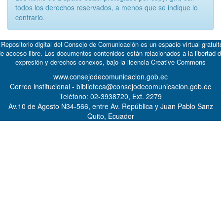
todos los derechos reservados, a menos que se indique lo
contrario.
 Repositorio digital del Consejo de Comunicación es un espacio virtual gratuit
e acceso libre. Los documentos contenidos están relacionados a la libertad 
expresión y derechos conexos, bajo la licencia
Creative Commons
www.consejodecomunicacion.gob.ec
Correo institucional - biblioteca@consejodecomunicacion.gob.ec
Teléfono: 02-3938720, Ext. 2279
Av.10 de Agosto N34-566, entre Av. República y Juan Pablo Sanz
Quito, Ecuador