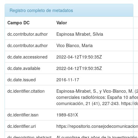
Registro completo de metadatos
Campo DC
Valor
dc.contributor.author
Espinosa Mirabet, Sílvia
dc.contributor.author
Vico Blanco, Maria
dc.date.accessioned
2022-04-12T19:50:35Z
dc.date.available
2022-04-12T19:50:35Z
dc.date.issued
2016-11-17
dc.identifier.citation
Espinosa-Mirabet, S., y Vico-Blanco, M. (
comerciales radiofónicos: España 10 años
comunicación, 21 (41), 227-243. https://d
dc.identifier.issn
1989-631X
dc.identifier.uri
https://repositorio.consejodecomunicac
dc.description.abstract
Al cumplirse diez años de la investigaci