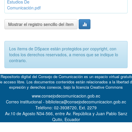
Estudios De
Comunicación.pdf
Mostrar el registro sencillo del ítem
Los ítems de DSpace están protegidos por copyright, con
todos los derechos reservados, a menos que se indique lo
contrario.
 Repositorio digital del Consejo de Comunicación es un espacio virtual gratuit
e acceso libre. Los documentos contenidos están relacionados a la libertad 
expresión y derechos conexos, bajo la licencia
Creative Commons
www.consejodecomunicacion.gob.ec
Correo institucional - biblioteca@consejodecomunicacion.gob.ec
Teléfono: 02-3938720, Ext. 2279
Av.10 de Agosto N34-566, entre Av. República y Juan Pablo Sanz
Quito, Ecuador