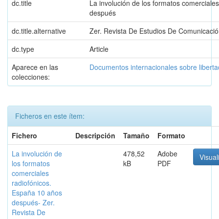
dc.title
La involución de los formatos comerciale
después
dc.title.alternative
Zer. Revista De Estudios De Comunicaci
dc.type
Article
Aparece en las
Documentos internacionales sobre libert
colecciones:
Ficheros en este ítem:
Fichero
Descripción
Tamaño
Formato
La involución de
478,52
Adobe
Visual
los formatos
kB
PDF
comerciales
radiofónicos.
España 10 años
después- Zer.
Revista De