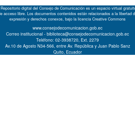
 Repositorio digital del Consejo de Comunicación es un espacio virtual gratuit
e acceso libre. Los documentos contenidos están relacionados a la libertad 
expresión y derechos conexos, bajo la licencia
Creative Commons
www.consejodecomunicacion.gob.ec
Correo institucional - biblioteca@consejodecomunicacion.gob.ec
Teléfono: 02-3938720, Ext. 2279
Av.10 de Agosto N34-566, entre Av. República y Juan Pablo Sanz
Quito, Ecuador