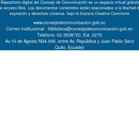
 Repositorio digital del Consejo de Comunicación es un espacio virtual gratuit
e acceso libre. Los documentos contenidos están relacionados a la libertad 
expresión y derechos conexos, bajo la licencia
Creative Commons
www.consejodecomunicacion.gob.ec
Correo institucional - biblioteca@consejodecomunicacion.gob.ec
Teléfono: 02-3938720, Ext. 2279
Av.10 de Agosto N34-566, entre Av. República y Juan Pablo Sanz
Quito, Ecuador