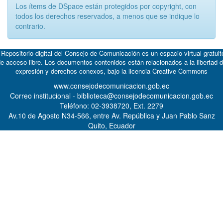
Los ítems de DSpace están protegidos por copyright, con
todos los derechos reservados, a menos que se indique lo
contrario.
 Repositorio digital del Consejo de Comunicación es un espacio virtual gratuit
e acceso libre. Los documentos contenidos están relacionados a la libertad 
expresión y derechos conexos, bajo la licencia
Creative Commons
www.consejodecomunicacion.gob.ec
Correo institucional - biblioteca@consejodecomunicacion.gob.ec
Teléfono: 02-3938720, Ext. 2279
Av.10 de Agosto N34-566, entre Av. República y Juan Pablo Sanz
Quito, Ecuador