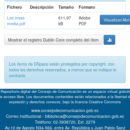
Fichero
Descripción
Tamaño
Formato
Los mass
611,97
Adobe
Visualizar/Abri
media.pdf
kB
PDF
Mostrar el registro Dublin Core completo del ítem
Los ítems de DSpace están protegidos por copyright, con
todos los derechos reservados, a menos que se indique lo
contrario.
 Repositorio digital del Consejo de Comunicación es un espacio virtual gratuit
e acceso libre. Los documentos contenidos están relacionados a la libertad 
expresión y derechos conexos, bajo la licencia
Creative Commons
www.consejodecomunicacion.gob.ec
Correo institucional - biblioteca@consejodecomunicacion.gob.ec
Teléfono: 02-3938720, Ext. 2279
Av.10 de Agosto N34-566, entre Av. República y Juan Pablo Sanz