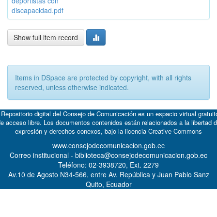
deportistas con
discapacidad.pdf
Show full item record
Items in DSpace are protected by copyright, with all rights
reserved, unless otherwise indicated.
 Repositorio digital del Consejo de Comunicación es un espacio virtual gratuit
e acceso libre. Los documentos contenidos están relacionados a la libertad 
expresión y derechos conexos, bajo la licencia
Creative Commons
www.consejodecomunicacion.gob.ec
Correo institucional - biblioteca@consejodecomunicacion.gob.ec
Teléfono: 02-3938720, Ext. 2279
Av.10 de Agosto N34-566, entre Av. República y Juan Pablo Sanz
Quito, Ecuador