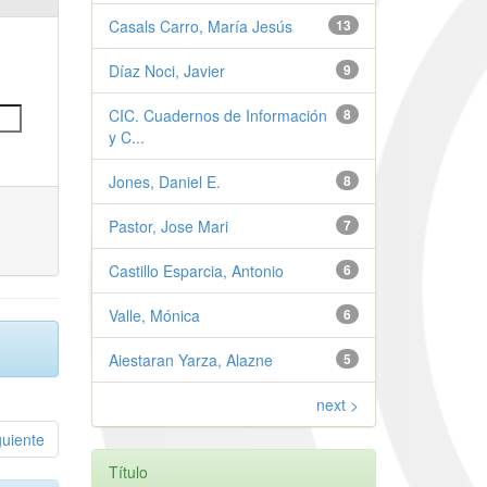
Casals Carro, María Jesús
13
Díaz Noci, Javier
9
CIC. Cuadernos de Información
8
y C...
Jones, Daniel E.
8
Pastor, Jose Mari
7
Castillo Esparcia, Antonio
6
Valle, Mónica
6
Aiestaran Yarza, Alazne
5
next >
guiente
Título