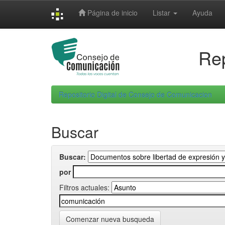
Skip
Página de inicio
Listar
Ayuda
navigation
Rep
Repositorio Digital de Consejo de Comunicacion
Buscar
Buscar:
por
Filtros actuales:
Comenzar nueva busqueda