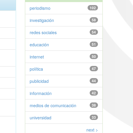
periodismo
102
investigación
58
redes sociales
54
educación
51
internet
50
política
47
publicidad
44
información
42
medios de comunicación
38
universidad
33
next >