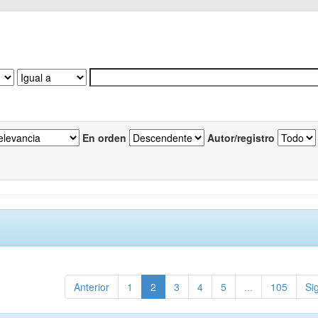
En orden
Autor/registro
Anterior
1
2
3
4
5
...
105
Si