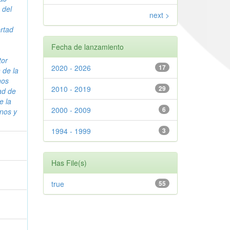
 del
next >
rtad
Fecha de lanzamiento
tor
2020 - 2026
17
 de la
nos
2010 - 2019
29
ad de
e la
2000 - 2009
6
nos y
1994 - 1999
3
Has File(s)
true
55