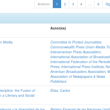
Anterior
1
2
3
4
...
6
Si
Autor(es)
on Media
Committee to Protect Journalists
;
Commonwealth Press Union Media Tr
Interamerican Press Association
;
International Association of Broadcast
International Federation of the Periodi
Press
;
International Press Institute
;
No
American Broadcasters Association
;
W
Association of Newspapers & News
Publishers
scipline: the Fusion of
Elías, Carlos
 a Literary and Social
dencia y la diversidad de los
Relator Especial de las Naciones Uni