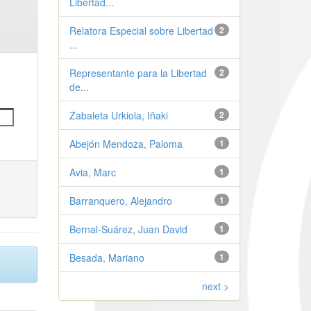
Libertad...
Relatora Especial sobre Libertad
2
...
Representante para la Libertad
2
de...
Zabaleta Urkiola, Iñaki
2
Abejón Mendoza, Paloma
1
Avia, Marc
1
Barranquero, Alejandro
1
Bernal-Suárez, Juan David
1
Besada, Mariano
1
next >