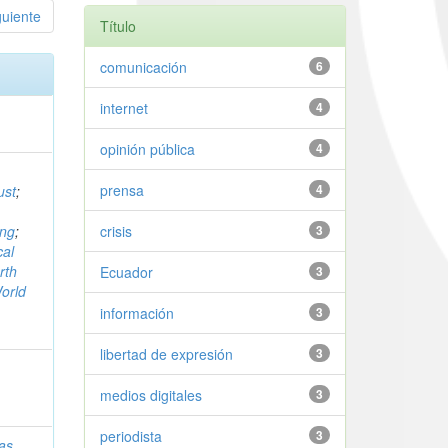
guiente
Título
comunicación
6
internet
4
opinión pública
4
prensa
4
ust
;
ing
;
crisis
3
cal
rth
Ecuador
3
orld
información
3
libertad de expresión
3
medios digitales
3
periodista
3
das