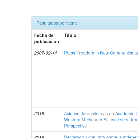
Resultados por ítem:
Fecha de
Título
publicación
2007-02-14
Press Freedom in New Communicati
2018
Acience Journalism as an Academic Di
Western Media and Science seen from
Perspective
2018
Declaración conjunta sobre la indepen