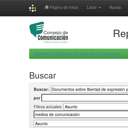
Skip
Página de inicio
Listar
Ayuda
navigation
Rep
Repositorio Digital de Consejo de Comunicacion
Buscar
Buscar:
por
Filtros actuales: