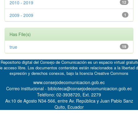
2010 - 2019
12
2009 - 2009
1
Has File(s)
true
19
 Repositorio digital del Consejo de Comunicación es un espacio virtual gratuit
e acceso libre. Los documentos contenidos están relacionados a la libertad 
expresión y derechos conexos, bajo la licencia
Creative Commons
www.consejodecomunicacion.gob.ec
Correo institucional - biblioteca@consejodecomunicacion.gob.ec
Teléfono: 02-3938720, Ext. 2279
Av.10 de Agosto N34-566, entre Av. República y Juan Pablo Sanz
Quito, Ecuador