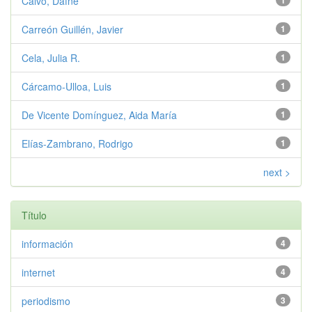
Calvo, Dafne
1
Carreón Guillén, Javier
1
Cela, Julia R.
1
Cárcamo-Ulloa, Luis
1
De Vicente Domínguez, Aida María
1
Elías-Zambrano, Rodrigo
1
next >
Título
información
4
internet
4
periodismo
3