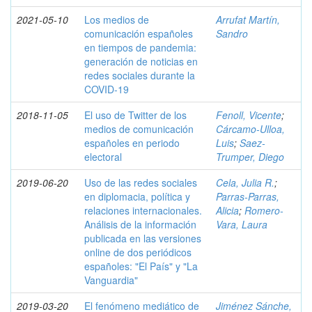
2021-05-10
Los medios de
Arrufat Martín,
comunicación españoles
Sandro
en tiempos de pandemia:
generación de noticias en
redes sociales durante la
COVID-19
2018-11-05
El uso de Twitter de los
Fenoll, Vicente
;
medios de comunicación
Cárcamo-Ulloa,
españoles en periodo
Luis
;
Saez-
electoral
Trumper, Diego
2019-06-20
Uso de las redes sociales
Cela, Julia R.
;
en diplomacia, política y
Parras-Parras,
relaciones internacionales.
Alicia
;
Romero-
Análisis de la información
Vara, Laura
publicada en las versiones
online de dos periódicos
españoles: "El País" y "La
Vanguardia"
2019-03-20
El fenómeno mediático de
Jiménez Sánche,