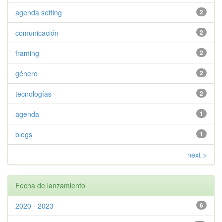
agenda setting
2
comunicación
2
framing
2
género
2
tecnologías
2
agenda
1
blogs
1
next >
Fecha de lanzamiento
2020 - 2023
6