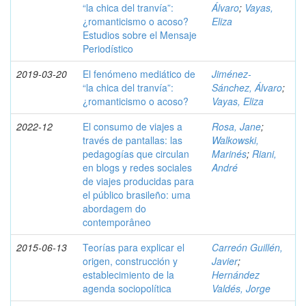
“la chica del tranvía”:
Álvaro
;
Vayas,
¿romanticismo o acoso?
Eliza
Estudios sobre el Mensaje
Periodístico
2019-03-20
El fenómeno mediático de
Jiménez-
“la chica del tranvía”:
Sánchez, Álvaro
;
¿romanticismo o acoso?
Vayas, Eliza
2022-12
El consumo de viajes a
Rosa, Jane
;
través de pantallas: las
Walkowski,
pedagogías que circulan
Marinés
;
Riani,
en blogs y redes sociales
André
de viajes producidas para
el público brasileño: uma
abordagem do
contemporâneo
2015-06-13
Teorías para explicar el
Carreón Guillén,
origen, construcción y
Javier
;
establecimiento de la
Hernández
agenda sociopolítica
Valdés, Jorge