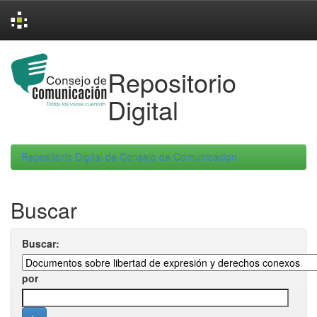
Skip
navigation
Repositorio
Digital
Repositorio Digital de Consejo de Comunicacion
Buscar
Buscar:
por