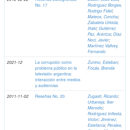
No. 17
Rodríguez Borges,
Rodrigo Fidel
;
Mateos, Concha
;
Zabaleta Urkiola,
Iñaki
;
Gutiérrez
Paz, Arantza
;
Díaz
Noci, Javier
;
Martínez Vallvey,
Fernando
2021-12
La corrupción como
Zunino, Esteban
;
problema público en la
Focás, Brenda
televisión argentina:
interacción entre medios
y audiencias
2011-11-02
Reseñas No. 20
Zugasti, Ricardo
;
Urbaneja, Iker
Merodio
;
Rodríguez Infiesta,
Víctor
;
Jiménez,
Estefanía
;
Perales,