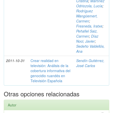
Cristina
;
Martínez
Odriozola, Lucía
;
Rodríguez
Wangüemert,
Carmen
;
Fresneda, Iratxe
;
Peñafiel Saiz,
Carmen
;
Díaz
Noci, Javier
;
Sedeño Valdellós,
Ana
2011-10-31
Crear realidad en
Sendín Gutiérrez,
televisión: Análisis de la
José Carlos
cobertura informativa del
genocidio ruandés en
Televisión Española
Otras opciones relacionadas
Autor