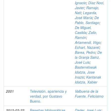
Ignacio
;
Díaz Noci,
Javier
;
Ramajo,
Nati
;
Legarda,
José María
;
De
Pablo, Santiago
;
De Miguel,
Casilda
;
Zallo,
Ramón
;
Artamendi, Iñigo
;
Echart, Nazaret
;
Barea, Pedro
;
De
la Granja Sainz,
José Luis
;
Basterretxeak
Idatzia, Jose
Inazio
;
Kantanak
Idatzia, Xabier
2001
Televisión, apariencia y
Valbuena de la
verdad, por Gustavo
Fuente, Felicísimo
Bueno.
2012-02-22
Reseñas bibliográficas
Dader, José Luis
;