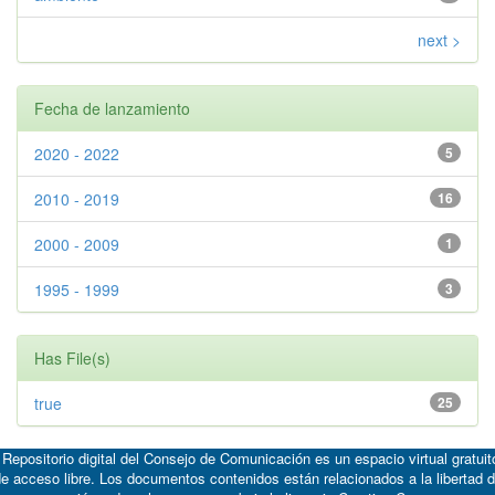
next >
Fecha de lanzamiento
2020 - 2022
5
2010 - 2019
16
2000 - 2009
1
1995 - 1999
3
Has File(s)
true
25
 Repositorio digital del Consejo de Comunicación es un espacio virtual gratuit
e acceso libre. Los documentos contenidos están relacionados a la libertad 