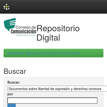
Skip
navigation
Repositorio
Digital
Repositorio Digital de Consejo de Comunicacion
Buscar
Buscar:
por