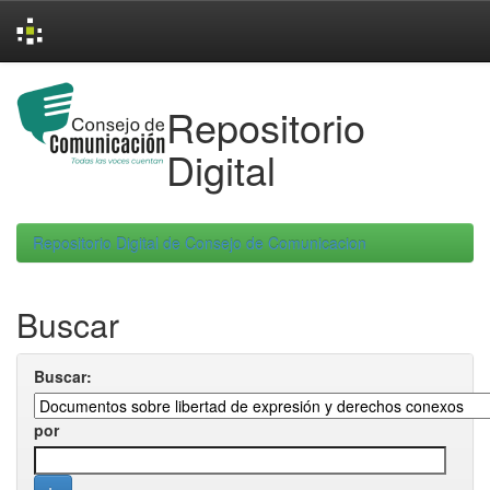
Skip
navigation
Repositorio
Digital
Repositorio Digital de Consejo de Comunicacion
Buscar
Buscar:
por