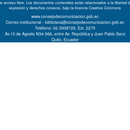
e acceso libre. Los documentos contenidos están relacionados a la libertad 
expresión y derechos conexos, bajo la licencia
Creative Commons
www.consejodecomunicacion.gob.ec
Correo institucional - biblioteca@consejodecomunicacion.gob.ec
Teléfono: 02-3938720, Ext. 2279
Av.10 de Agosto N34-566, entre Av. República y Juan Pablo Sanz
Quito, Ecuador