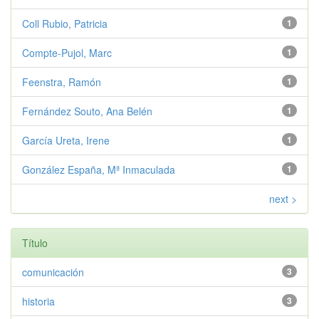
Coll Rubio, Patricia
1
Compte-Pujol, Marc
1
Feenstra, Ramón
1
Fernández Souto, Ana Belén
1
García Ureta, Irene
1
González España, Mª Inmaculada
1
next >
Título
comunicación
3
historia
3