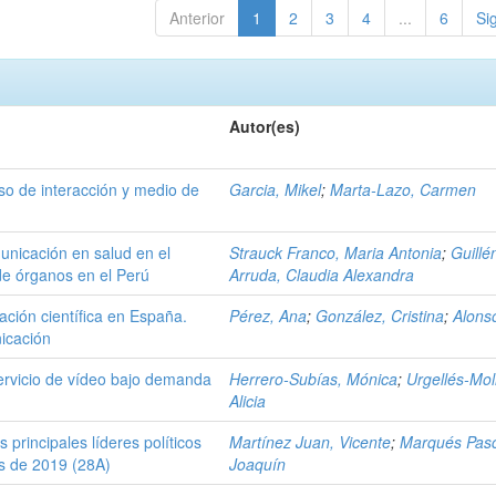
Anterior
1
2
3
4
...
6
Si
Autor(es)
rso de interacción y medio de
Garcia, Mikel
;
Marta-Lazo, Carmen
unicación en salud en el
Strauck Franco, Maria Antonia
;
Guillé
de órganos en el Perú
Arruda, Claudia Alexandra
ción científica en España.
Pérez, Ana
;
González, Cristina
;
Alons
icación
rvicio de vídeo bajo demanda
Herrero-Subías, Mónica
;
Urgellés-Mol
Alicia
s principales líderes políticos
Martínez Juan, Vicente
;
Marqués Pasc
es de 2019 (28A)
Joaquín