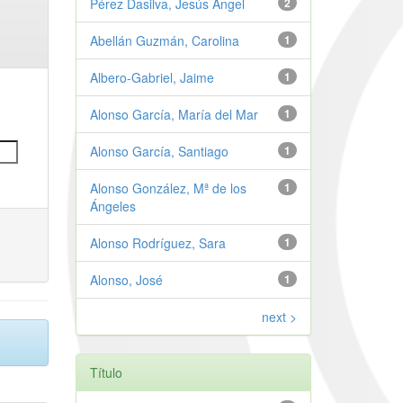
Pérez Dasilva, Jesús Ángel
2
Abellán Guzmán, Carolina
1
Albero-Gabriel, Jaime
1
Alonso García, María del Mar
1
Alonso García, Santiago
1
Alonso González, Mª de los
1
Ángeles
Alonso Rodríguez, Sara
1
Alonso, José
1
next >
Título