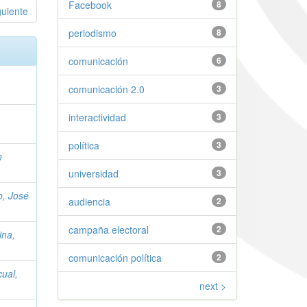
Facebook
8
guiente
periodismo
8
comunicación
6
comunicación 2.0
3
interactividad
3
política
3
n
universidad
3
o, José
audiencia
2
campaña electoral
2
ina,
comunicación política
2
ual,
next >