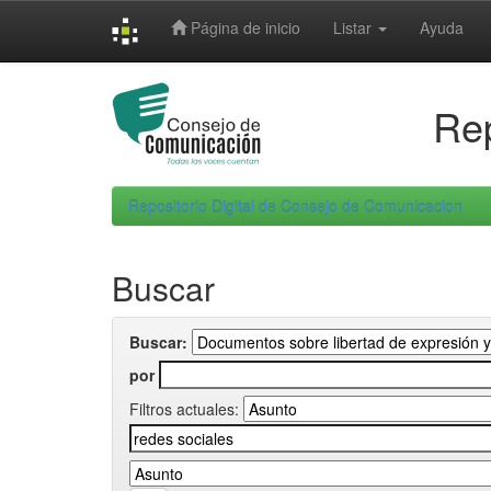
Skip
Página de inicio
Listar
Ayuda
navigation
Rep
Repositorio Digital de Consejo de Comunicacion
Buscar
Buscar:
por
Filtros actuales: