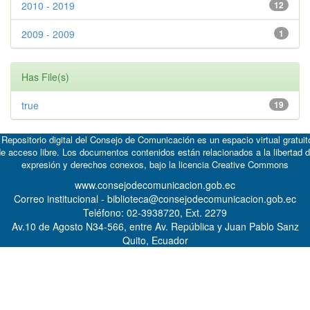
2010 - 2019
12
2009 - 2009
1
Has File(s)
true
19
 Repositorio digital del Consejo de Comunicación es un espacio virtual gratuit
e acceso libre. Los documentos contenidos están relacionados a la libertad 
expresión y derechos conexos, bajo la licencia
Creative Commons
www.consejodecomunicacion.gob.ec
Correo institucional - biblioteca@consejodecomunicacion.gob.ec
Teléfono: 02-3938720, Ext. 2279
Av.10 de Agosto N34-566, entre Av. República y Juan Pablo Sanz
Quito, Ecuador