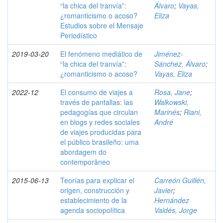
“la chica del tranvía”:
Álvaro
;
Vayas,
¿romanticismo o acoso?
Eliza
Estudios sobre el Mensaje
Periodístico
2019-03-20
El fenómeno mediático de
Jiménez-
“la chica del tranvía”:
Sánchez, Álvaro
;
¿romanticismo o acoso?
Vayas, Eliza
2022-12
El consumo de viajes a
Rosa, Jane
;
través de pantallas: las
Walkowski,
pedagogías que circulan
Marinés
;
Riani,
en blogs y redes sociales
André
de viajes producidas para
el público brasileño: uma
abordagem do
contemporâneo
2015-06-13
Teorías para explicar el
Carreón Guillén,
origen, construcción y
Javier
;
establecimiento de la
Hernández
agenda sociopolítica
Valdés, Jorge