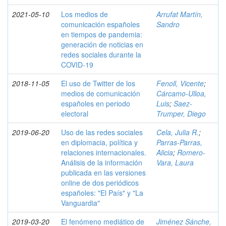
2021-05-10
Los medios de
Arrufat Martín,
comunicación españoles
Sandro
en tiempos de pandemia:
generación de noticias en
redes sociales durante la
COVID-19
2018-11-05
El uso de Twitter de los
Fenoll, Vicente
;
medios de comunicación
Cárcamo-Ulloa,
españoles en periodo
Luis
;
Saez-
electoral
Trumper, Diego
2019-06-20
Uso de las redes sociales
Cela, Julia R.
;
en diplomacia, política y
Parras-Parras,
relaciones internacionales.
Alicia
;
Romero-
Análisis de la información
Vara, Laura
publicada en las versiones
online de dos periódicos
españoles: "El País" y "La
Vanguardia"
2019-03-20
El fenómeno mediático de
Jiménez Sánche,