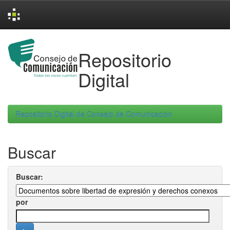
Skip
navigation
Repositorio
Digital
Repositorio Digital de Consejo de Comunicacion
Buscar
Buscar:
por