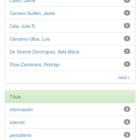
Calvo, Dafne
1
Carreón Guillén, Javier
1
Cela, Julia R.
1
Cárcamo-Ulloa, Luis
1
De Vicente Domínguez, Aida María
1
Elías-Zambrano, Rodrigo
1
next >
Título
información
4
internet
4
periodismo
3