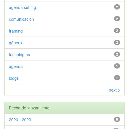
agenda setting
2
comunicación
2
framing
2
género
2
tecnologías
2
agenda
1
blogs
1
next >
Fecha de lanzamiento
2020 - 2023
6