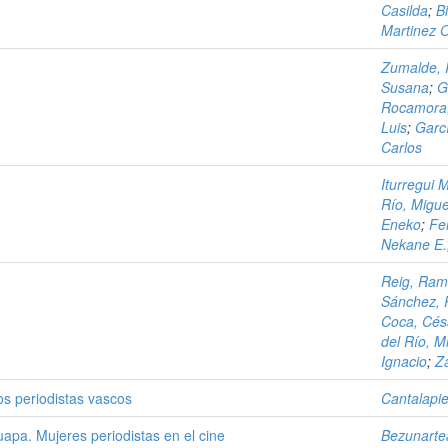
Casilda
;
B
Martinez O
Zumalde, 
Susana
;
G
Rocamora,
Luis
;
Garcí
Carlos
Iturregui 
Río, Migue
Eneko
;
Fe
Nekane E.
Reig, Ra
Sánchez, 
Coca, Cés
del Río, M
Ignacio
;
Za
los periodistas vascos
Cantalapi
apa. Mujeres periodistas en el cine
Bezunarte