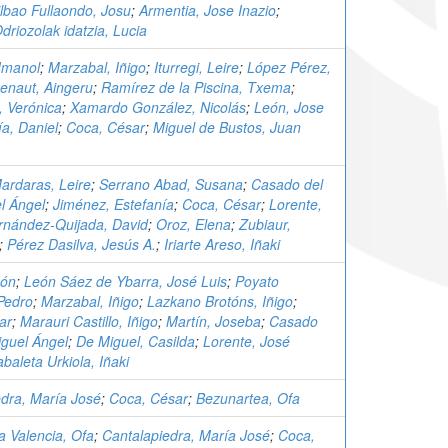
ilbao Fullaondo, Josu
;
Armentia, Jose Inazio
;
driozolak idatzia, Lucia
Imanol
;
Marzabal, Iñigo
;
Iturregi, Leire
;
López Pérez,
enaut, Aingeru
;
Ramírez de la Piscina, Txema
;
 Verónica
;
Xamardo González, Nicolás
;
León, Jose
a, Daniel
;
Coca, César
;
Miguel de Bustos, Juan
Mardaras, Leire
;
Serrano Abad, Susana
;
Casado del
l Ángel
;
Jiménez, Estefanía
;
Coca, César
;
Lorente,
rnández-Quijada, David
;
Oroz, Elena
;
Zubiaur,
;
Pérez Dasilva, Jesús A.
;
Iriarte Areso, Iñaki
món
;
León Sáez de Ybarra, José Luis
;
Poyato
Pedro
;
Marzabal, Iñigo
;
Lazkano Brotóns, Iñigo
;
ar
;
Marauri Castillo, Iñigo
;
Martín, Joseba
;
Casado
iguel Ángel
;
De Miguel, Casilda
;
Lorente, José
baleta Urkiola, Iñaki
edra, María José
;
Coca, César
;
Bezunartea, Ofa
a Valencia, Ofa
;
Cantalapiedra, María José
;
Coca,