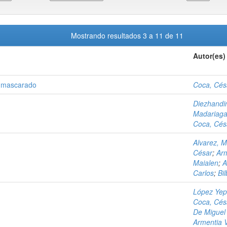
Mostrando resultados 3 a 11 de 11
Autor(es)
enmascarado
Coca, Cés
Diezhandin
Madariaga
Coca, Cés
Alvarez, 
César
;
Arm
Maialen
;
A
Carlos
;
Bi
López Yep
Coca, Cés
De Miguel
Armentia V