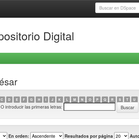
ositorio Digital
ésar
C
D
E
F
G
H
I
J
K
L
M
N
O
P
Q
R
S
T
U
O introducir las primeras letras:
En orden:
Resultados por página
Auto