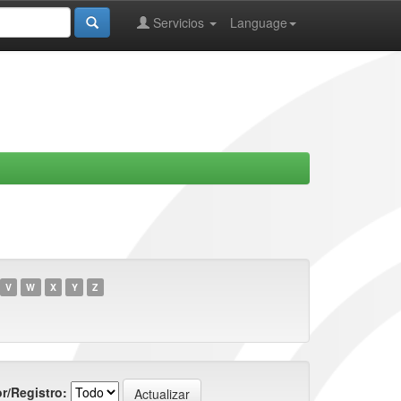
Servicios
Language
V
W
X
Y
Z
r/Registro: