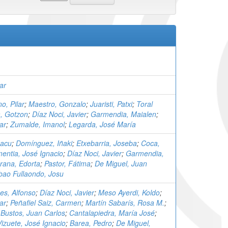
ar
o, Pilar
;
Maestro, Gonzalo
;
Juaristi, Patxi
;
Toral
, Gotzon
;
Díaz Noci, Javier
;
Garmendia, Maialen
;
ar
;
Zumalde, Imanol
;
Legarda, José María
Macu
;
Domínguez, Iñaki
;
Etxebarria, Joseba
;
Coca,
entia, José Ignacio
;
Díaz Noci, Javier
;
Garmendia,
rana, Edorta
;
Pastor, Fátima
;
De Miguel, Juan
lbao Fullaondo, Josu
es, Alfonso
;
Díaz Noci, Javier
;
Meso Ayerdi, Koldo
;
ar
;
Peñafiel Saiz, Carmen
;
Martín Sabarís, Rosa M.
;
 Bustos, Juan Carlos
;
Cantalapiedra, María José
;
izuete, José Ignacio
;
Barea, Pedro
;
De Miguel,