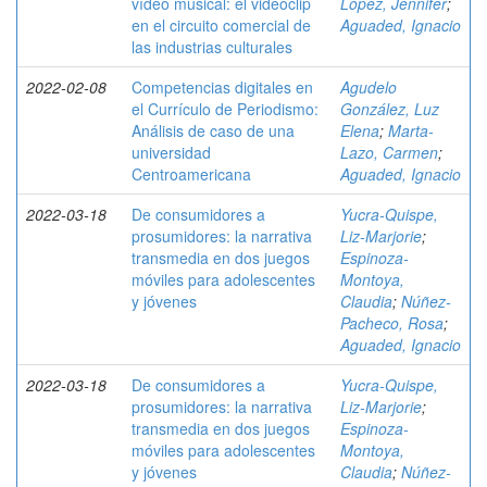
vídeo musical: el videoclip
López, Jennifer
;
en el circuito comercial de
Aguaded, Ignacio
las industrias culturales
2022-02-08
Competencias digitales en
Agudelo
el Currículo de Periodismo:
González, Luz
Análisis de caso de una
Elena
;
Marta-
universidad
Lazo, Carmen
;
Centroamericana
Aguaded, Ignacio
2022-03-18
De consumidores a
Yucra-Quispe,
prosumidores: la narrativa
Liz-Marjorie
;
transmedia en dos juegos
Espinoza-
móviles para adolescentes
Montoya,
y jóvenes
Claudia
;
Núñez-
Pacheco, Rosa
;
Aguaded, Ignacio
2022-03-18
De consumidores a
Yucra-Quispe,
prosumidores: la narrativa
Liz-Marjorie
;
transmedia en dos juegos
Espinoza-
móviles para adolescentes
Montoya,
y jóvenes
Claudia
;
Núñez-