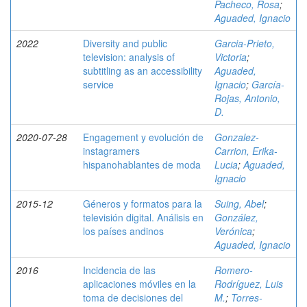
Pacheco, Rosa
;
Aguaded, Ignacio
2022
Diversity and public
Garcia-Prieto,
television: analysis of
Victoria
;
subtitling as an accessibility
Aguaded,
service
Ignacio
;
García-
Rojas, Antonio,
D.
2020-07-28
Engagement y evolución de
Gonzalez-
instagramers
Carrion, Erika-
hispanohablantes de moda
Lucia
;
Aguaded,
Ignacio
2015-12
Géneros y formatos para la
Suing, Abel
;
televisión digital. Análisis en
González,
los países andinos
Verónica
;
Aguaded, Ignacio
2016
Incidencia de las
Romero-
aplicaciones móviles en la
Rodríguez, Luis
toma de decisiones del
M.
;
Torres-