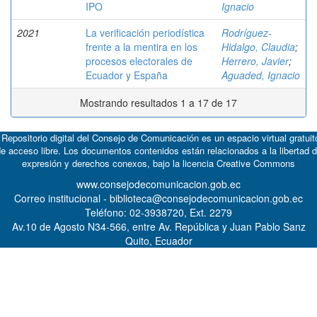
IPO
Ignacio
2021
La verificación periodística
Rodríguez-
frente a la mentira en los
Hidalgo, Claudia
;
procesos electorales de
Herrero, Javier
;
Ecuador y España
Aguaded, Ignacio
Mostrando resultados 1 a 17 de 17
 Repositorio digital del Consejo de Comunicación es un espacio virtual gratuit
e acceso libre. Los documentos contenidos están relacionados a la libertad 
expresión y derechos conexos, bajo la licencia
Creative Commons
www.consejodecomunicacion.gob.ec
Correo institucional - biblioteca@consejodecomunicacion.gob.ec
Teléfono: 02-3938720, Ext. 2279
Av.10 de Agosto N34-566, entre Av. República y Juan Pablo Sanz
Quito, Ecuador