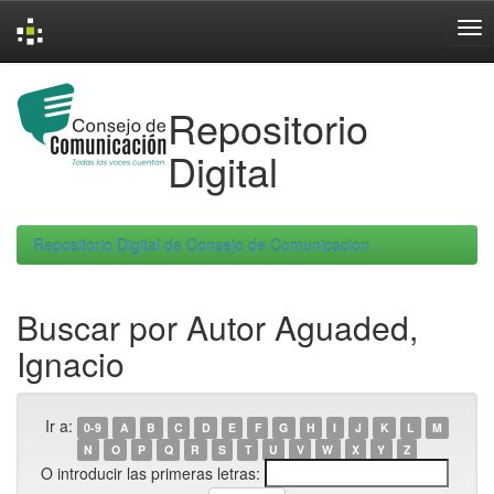
Skip
navigation
Repositorio
Digital
Repositorio Digital de Consejo de Comunicacion
Buscar por Autor Aguaded,
Ignacio
Ir a:
0-9
A
B
C
D
E
F
G
H
I
J
K
L
M
N
O
P
Q
R
S
T
U
V
W
X
Y
Z
O introducir las primeras letras: