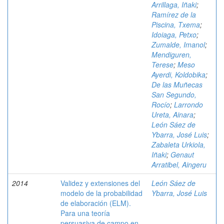
Arrillaga, Iñaki
;
Ramírez de la
Piscina, Txema
;
Idoiaga, Petxo
;
Zumalde, Imanol
;
Mendiguren,
Terese
;
Meso
Ayerdi, Koldobika
;
De las Muñecas
San Segundo,
Rocío
;
Larrondo
Ureta, Ainara
;
León Sáez de
Ybarra, José Luis
;
Zabaleta Urkiola,
Iñaki
;
Genaut
Arratibel, Aingeru
2014
Validez y extensiones del
León Sáez de
modelo de la probabilidad
Ybarra, José Luis
de elaboración (ELM).
Para una teoría
persuasiva de campo en