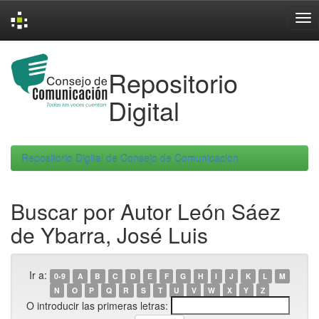
Skip
navigation
Repositorio
Digital
Repositorio Digital de Consejo de Comunicacion
Buscar por Autor León Sáez
de Ybarra, José Luis
Ir a:
0-9
A
B
C
D
E
F
G
H
I
J
K
L
M
N
O
P
Q
R
S
T
U
V
W
X
Y
Z
O introducir las primeras letras: