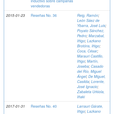
inductivo sobre campañas
vendedoras
2015-01-23
Reseñas No. 36
Reig, Ramón
;
León Sáez de
Ybarra, José Luis
;
Poyato Sánchez,
Pedro
;
Marzabal,
Iñigo
;
Lazkano
Brotóns, Iñigo
;
Coca, César
;
Marauri Castillo,
Iñigo
;
Martín,
Joseba
;
Casado
del Río, Miguel
Ángel
;
De Miguel,
Casilda
;
Lorente,
José Ignacio
;
Zabaleta Urkiola,
Iñaki
2017-01-31
Reseñas No. 40
Larrauri Gárate,
Iñigo
;
Lazkano