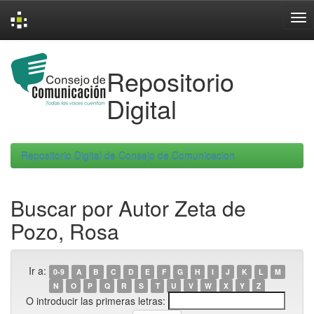
Skip
navigation
Repositorio
Digital
Repositorio Digital de Consejo de Comunicacion
Buscar por Autor Zeta de
Pozo, Rosa
Ir a:
0-9
A
B
C
D
E
F
G
H
I
J
K
L
M
N
O
P
Q
R
S
T
U
V
W
X
Y
Z
O introducir las primeras letras: