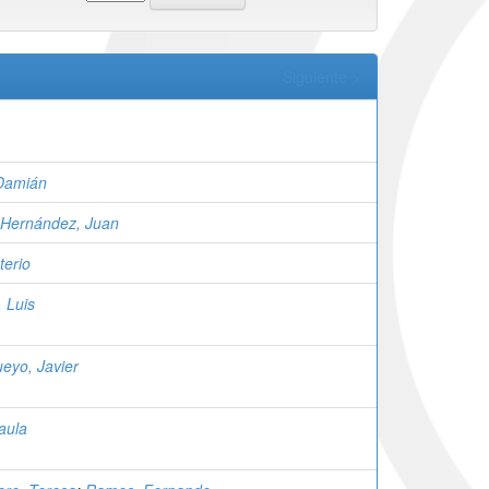
Siguiente >
, Damián
Hernández, Juan
terio
 Luis
eyo, Javier
Paula