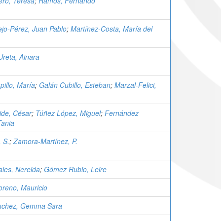
ero, Teresa
;
Ramos, Fernando
jo-Pérez, Juan Pablo
;
Martínez-Costa, María del
Ureta, Ainara
illo, María
;
Galán Cubillo, Esteban
;
Marzal-Felici,
ide, César
;
Túñez López, Miguel
;
Fernández
ania
, S.
;
Zamora-Martínez, P.
ales, Nereida
;
Gómez Rubio, Leire
oreno, Mauricio
ánchez, Gemma Sara