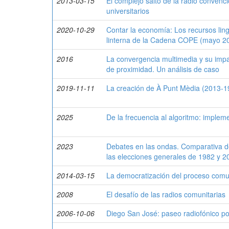
2013-03-15
El complejo salto de la radio convenc
universitarios
2020-10-29
Contar la economía: Los recursos ling
linterna de la Cadena COPE (mayo 20
2016
La convergencia multimedia y su impac
de proximidad. Un análisis de caso
2019-11-11
La creación de À Punt Mèdia (2013-1
2025
De la frecuencia al algoritmo: imple
2023
Debates en las ondas. Comparativa de 
las elecciones generales de 1982 y 
2014-03-15
La democratización del proceso comun
2008
El desafío de las radios comunitarias
2006-10-06
Diego San José: paseo radiofónico por