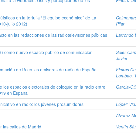
ional a la webradio. Usos y percepciones de los
Piñeiro Ot
üísticos en la tertulia “El equipo económico” de La
Colmenare
10-julio 2012)
Pilar
to en las redacciones de las radiotelevisiones públicas
Larrondo 
9) como nuevo espacio público de comunicación
Soler-Camp
Javier
mentación de IA en las emisoras de radio de España
Fieiras Ce
Lombao, T
los espacios electorales de coloquio en la radio entre
Garcia-Gil
2019 en España
icativo en radio: los jóvenes prosumidores
López Vid
Álvarez M
 las calles de Madrid
Ventín S