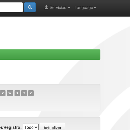
Servicios
Language
V
W
X
Y
Z
r/Registro: