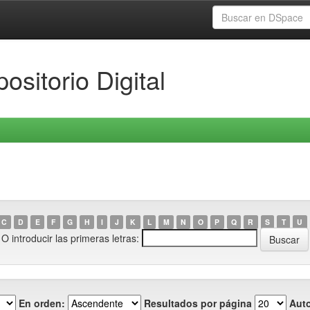
ositorio Digital
C
D
E
F
G
H
I
J
K
L
M
N
O
P
Q
R
S
T
U
O introducir las primeras letras:
En orden:
Resultados por página
Auto