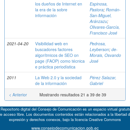
los dueños de Internet en
Espinosa,
la era de la sobre
Pastora
;
Román-
información
San-Miguel,
Aránzazu
;
Olivares-García,
Francisco José
2021-04-20
Visibilidad web en
Pedrosa,
buscadores factores
Leyberson
;
de-
algorítmicos de SEO on
Morais, Osvando
page (FAOP) como técnica
José
e práctica periodística
2011
La Web 2.0 y la sociedad
Pérez Salazar,
de la información
Gabriel
< Anterior
Mostrando resultados 21 a 39 de 39
 Repositorio digital del Consejo de Comunicación es un espacio virtual gratuit
e acceso libre. Los documentos contenidos están relacionados a la libertad 
expresión y derechos conexos, bajo la licencia
Creative Commons
www.consejodecomunicacion.gob.ec