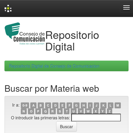
Skip
navigation
Repositorio
Digital
Repositorio Digital de Consejo de Comunicacion
Buscar por Materia web
Ir a:
0-9
A
B
C
D
E
F
G
H
I
J
K
L
M
N
O
P
Q
R
S
T
U
V
W
X
Y
Z
O introducir las primeras letras: