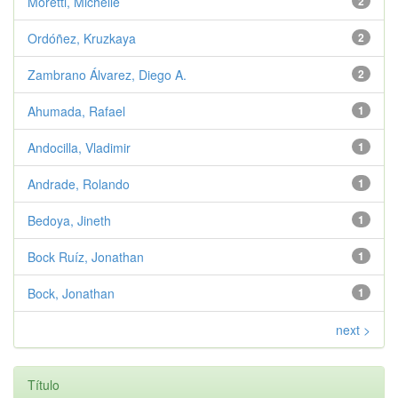
Moretti, Michelle
2
Ordóñez, Kruzkaya
2
Zambrano Álvarez, Diego A.
2
Ahumada, Rafael
1
Andocilla, Vladimir
1
Andrade, Rolando
1
Bedoya, Jineth
1
Bock Ruíz, Jonathan
1
Bock, Jonathan
1
next >
Título