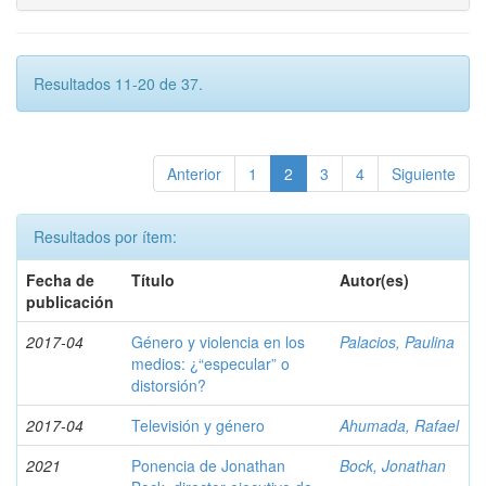
Resultados 11-20 de 37.
Anterior
1
2
3
4
Siguiente
Resultados por ítem:
Fecha de
Título
Autor(es)
publicación
2017-04
Género y violencia en los
Palacios, Paulina
medios: ¿“especular” o
distorsión?
2017-04
Televisión y género
Ahumada, Rafael
2021
Ponencia de Jonathan
Bock, Jonathan