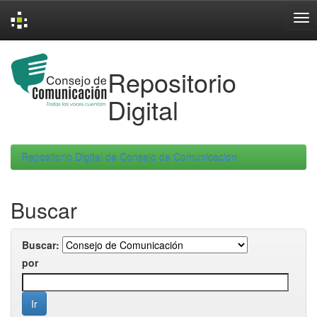
Skip
navigation
Repositorio
Digital
Repositorio Digital de Consejo de Comunicacion
Buscar
Buscar:
por