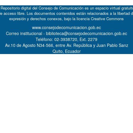
 Repositorio digital del Consejo de Comunicación es un espacio virtual gratuit
e acceso libre. Los documentos contenidos están relacionados a la libertad 
expresión y derechos conexos, bajo la licencia
Creative Commons
www.consejodecomunicacion.gob.ec
Correo institucional - biblioteca@consejodecomunicacion.gob.ec
Teléfono: 02-3938720, Ext. 2279
Av.10 de Agosto N34-566, entre Av. República y Juan Pablo Sanz
Quito, Ecuador