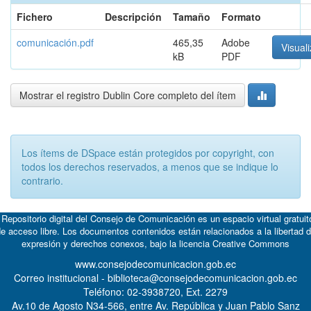
Fichero
Descripción
Tamaño
Formato
comunicación.pdf
465,35
Adobe
Visuali
kB
PDF
Mostrar el registro Dublin Core completo del ítem
Los ítems de DSpace están protegidos por copyright, con
todos los derechos reservados, a menos que se indique lo
contrario.
 Repositorio digital del Consejo de Comunicación es un espacio virtual gratuit
e acceso libre. Los documentos contenidos están relacionados a la libertad 
expresión y derechos conexos, bajo la licencia
Creative Commons
www.consejodecomunicacion.gob.ec
Correo institucional - biblioteca@consejodecomunicacion.gob.ec
Teléfono: 02-3938720, Ext. 2279
Av.10 de Agosto N34-566, entre Av. República y Juan Pablo Sanz