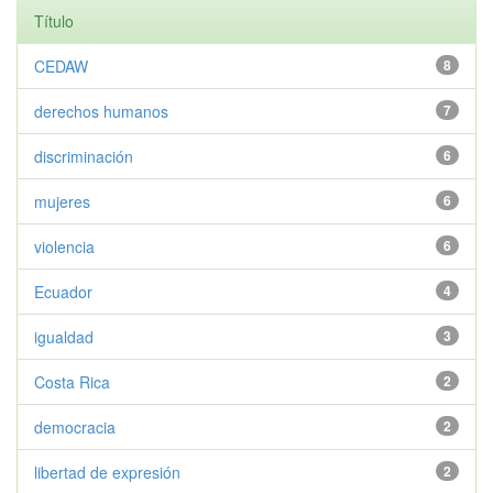
Título
CEDAW
8
derechos humanos
7
discriminación
6
mujeres
6
violencia
6
Ecuador
4
igualdad
3
Costa Rica
2
democracia
2
libertad de expresión
2