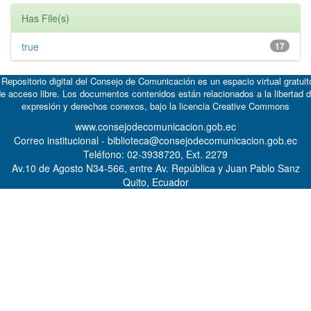
Has File(s)
true
17
 Repositorio digital del Consejo de Comunicación es un espacio virtual gratuit
e acceso libre. Los documentos contenidos están relacionados a la libertad 
expresión y derechos conexos, bajo la licencia
Creative Commons
www.consejodecomunicacion.gob.ec
Correo institucional - biblioteca@consejodecomunicacion.gob.ec
Teléfono: 02-3938720, Ext. 2279
Av.10 de Agosto N34-566, entre Av. República y Juan Pablo Sanz
Quito, Ecuador