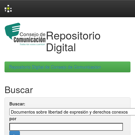
Skip
navigation
Repositorio
Digital
Repositorio Digital de Consejo de Comunicacion
Buscar
Buscar:
por