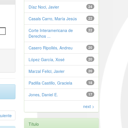
Díaz Noci, Javier
24
Casals Carro, María Jesús
22
Corte Interamericana de
22
Derechos ...
Casero Ripollés, Andreu
20
López García, Xosé
20
Marzal Felici, Javier
20
Padilla Castillo, Graciela
18
Jones, Daniel E.
17
next >
guiente
Título