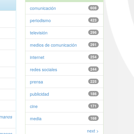
comunicación
608
periodismo
423
televisión
296
medios de comunicación
291
internet
254
redes sociales
244
prensa
225
publicidad
186
cine
171
umanos
media
168
next >
umanos