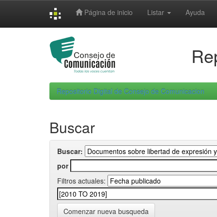
Skip
Página de inicio
Listar
Ayuda
navigation
Rep
Repositorio Digital de Consejo de Comunicacion
Buscar
Buscar:
por
Filtros actuales:
Comenzar nueva busqueda