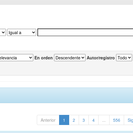
En orden
Autor/registro
Anterior
1
2
3
4
...
556
Si