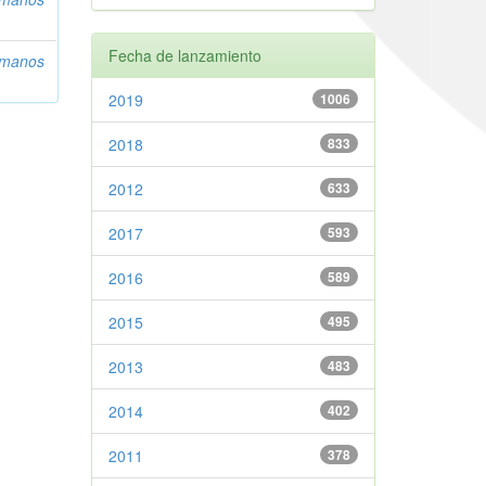
Fecha de lanzamiento
umanos
2019
1006
2018
833
2012
633
2017
593
2016
589
2015
495
2013
483
2014
402
2011
378