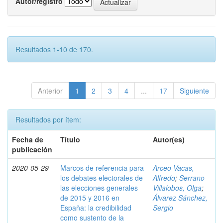
Autor/registro
Resultados 1-10 de 170.
Anterior
1
2
3
4
...
17
Siguiente
Resultados por ítem:
Fecha de
Título
Autor(es)
publicación
2020-05-29
Marcos de referencia para
Arceo Vacas,
los debates electorales de
Alfredo
;
Serrano
las elecciones generales
Villalobos, Olga
;
de 2015 y 2016 en
Álvarez Sánchez,
España: la credibilidad
Sergio
como sustento de la