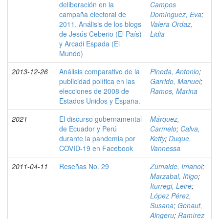
deliberación en la
Campos
campaña electoral de
Domínguez, Eva
;
2011. Análisis de los blogs
Valera Ordaz,
de Jesús Ceberio (El País)
Lidia
y Arcadi Espada (El
Mundo)
2013-12-26
Análisis comparativo de la
Pineda, Antonio
;
publicidad política en las
Garrido, Manuel
;
elecciones de 2008 de
Ramos, Marina
Estados Unidos y España.
2021
El discurso gubernamental
Márquez,
de Ecuador y Perú
Carmelo
;
Calva,
durante la pandemia por
Ketty
;
Duque,
COVID-19 en Facebook
Vannessa
2011-04-11
Reseñas No. 29
Zumalde, Imanol
;
Marzabal, Iñigo
;
Iturregi, Leire
;
López Pérez,
Susana
;
Genaut,
Aingeru
;
Ramírez