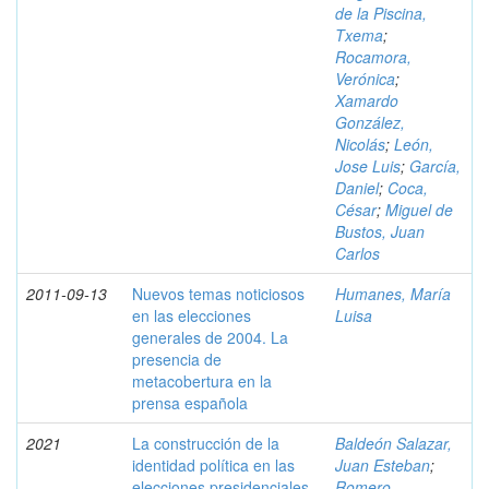
de la Piscina,
Txema
;
Rocamora,
Verónica
;
Xamardo
González,
Nicolás
;
León,
Jose Luis
;
García,
Daniel
;
Coca,
César
;
Miguel de
Bustos, Juan
Carlos
2011-09-13
Nuevos temas noticiosos
Humanes, María
en las elecciones
Luisa
generales de 2004. La
presencia de
metacobertura en la
prensa española
2021
La construcción de la
Baldeón Salazar,
identidad política en las
Juan Esteban
;
elecciones presidenciales
Romero