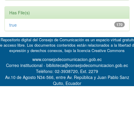
Has File(s)
true
170
 Repositorio digital del Consejo de Comunicación es un espacio virtual gratuit
e acceso libre. Los documentos contenidos están relacionados a la libertad 
expresión y derechos conexos, bajo la licencia
Creative Commons
www.consejodecomunicacion.gob.ec
Correo institucional - biblioteca@consejodecomunicacion.gob.ec
Teléfono: 02-3938720, Ext. 2279
Av.10 de Agosto N34-566, entre Av. República y Juan Pablo Sanz
Quito, Ecuador