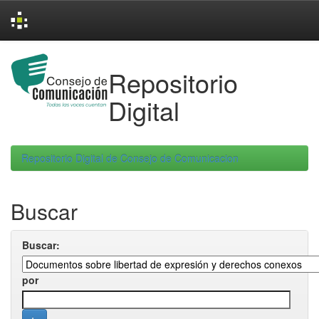
Skip
navigation
Repositorio
Digital
Repositorio Digital de Consejo de Comunicacion
Buscar
Buscar:
por