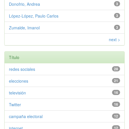
Donofrio, Andrea
3
López-López, Paulo Carlos
3
Zumalde, Imanol
3
next >
Título
redes sociales
28
elecciones
21
televisión
16
Twitter
16
campaña electoral
12
internet
12