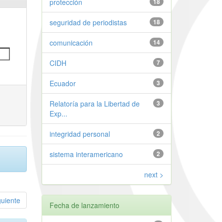
protección
18
seguridad de periodistas
18
comunicación
14
CIDH
7
Ecuador
3
Relatoría para la Libertad de
3
Exp...
integridad personal
2
sistema interamericano
2
next >
guiente
Fecha de lanzamiento