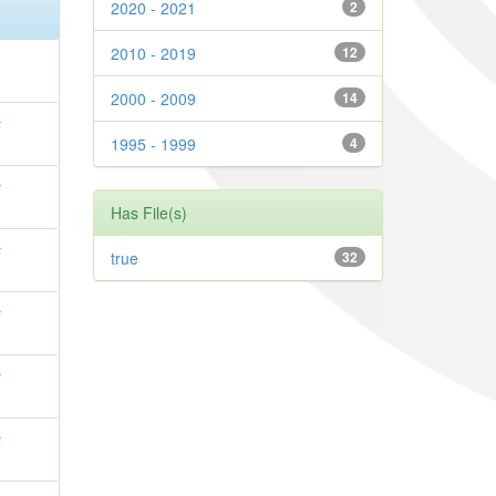
2020 - 2021
2
2010 - 2019
12
2000 - 2009
14
s
1995 - 1999
4
s
Has File(s)
s
true
32
s
s
s