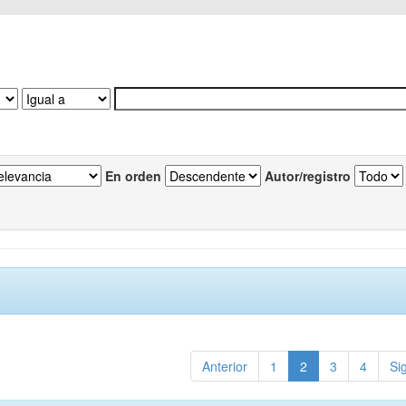
En orden
Autor/registro
Anterior
1
2
3
4
Si