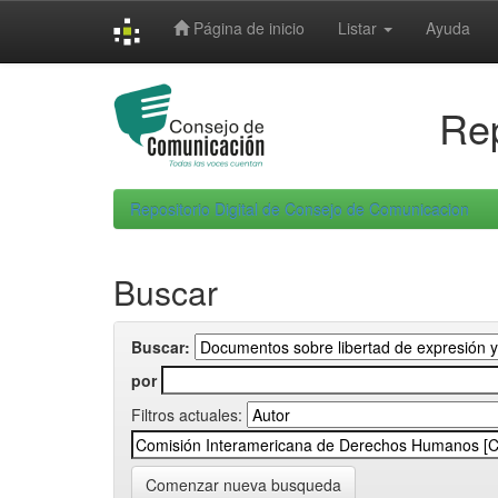
Skip
Página de inicio
Listar
Ayuda
navigation
Rep
Repositorio Digital de Consejo de Comunicacion
Buscar
Buscar:
por
Filtros actuales:
Comenzar nueva busqueda