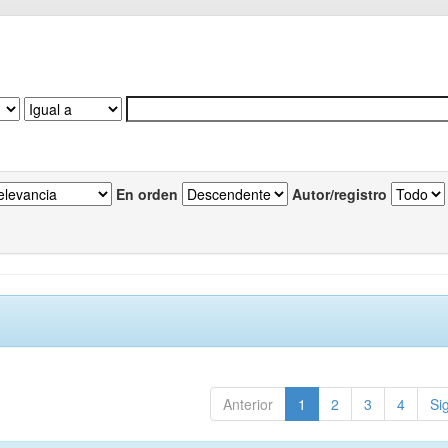
En orden
Autor/registro
Anterior
1
2
3
4
Si