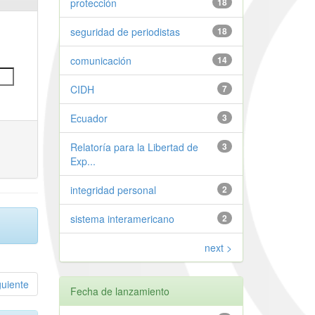
protección
18
seguridad de periodistas
18
comunicación
14
CIDH
7
Ecuador
3
Relatoría para la Libertad de
3
Exp...
integridad personal
2
sistema interamericano
2
next >
guiente
Fecha de lanzamiento