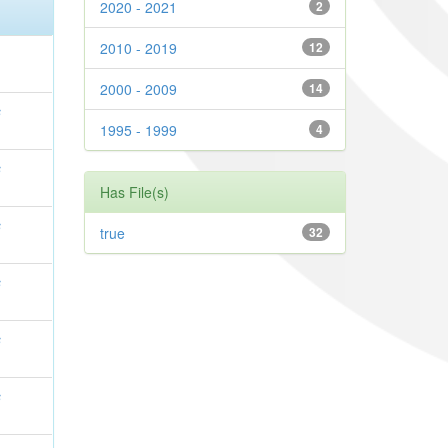
2020 - 2021
2
2010 - 2019
12
2000 - 2009
14
s
1995 - 1999
4
s
Has File(s)
s
true
32
s
s
s