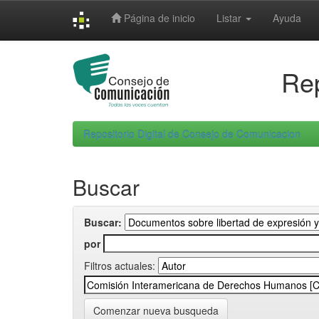
Skip
Página de inicio
Listar
Ayuda
navigation
Rep
Repositorio Digital de Consejo de Comunicacion
Buscar
Buscar:
por
Filtros actuales:
Comenzar nueva busqueda