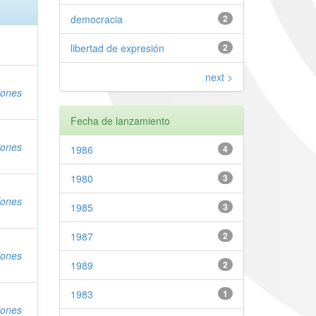
democracia
2
libertad de expresión
2
next >
iones
Fecha de lanzamiento
iones
1986
4
1980
3
iones
1985
3
1987
2
iones
1989
2
1983
1
iones