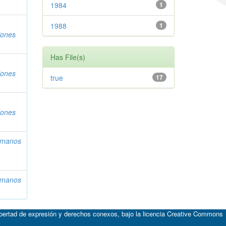
1984
1
1988
1
iones
Has File(s)
iones
true
17
iones
umanos
umanos
ibertad de expresión y derechos conexos, bajo la licencia
Creative Commons