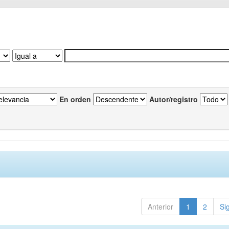
En orden
Autor/registro
Anterior
1
2
Si