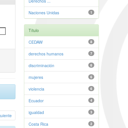
Derechos ...
Naciones Unidas
1
Título
CEDAW
8
derechos humanos
7
discriminación
6
mujeres
6
violencia
6
Ecuador
4
igualdad
3
guiente
Costa Rica
2