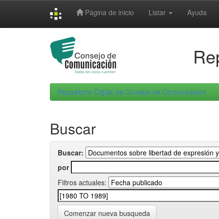
Skip
Página de inicio
Listar
Ayuda
navigation
Rep
Repositorio Digital de Consejo de Comunicacion
Buscar
Buscar:
por
Filtros actuales:
Comenzar nueva busqueda