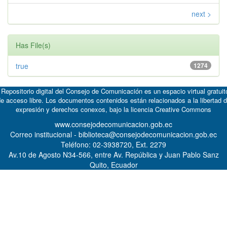
next >
Has File(s)
true
1274
 Repositorio digital del Consejo de Comunicación es un espacio virtual gratuit
e acceso libre. Los documentos contenidos están relacionados a la libertad 
expresión y derechos conexos, bajo la licencia
Creative Commons
www.consejodecomunicacion.gob.ec
Correo institucional - biblioteca@consejodecomunicacion.gob.ec
Teléfono: 02-3938720, Ext. 2279
Av.10 de Agosto N34-566, entre Av. República y Juan Pablo Sanz
Quito, Ecuador