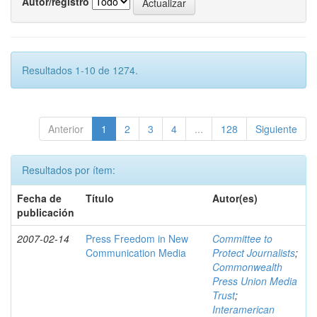
Autor/registro
Resultados 1-10 de 1274.
Anterior
1
2
3
4
...
128
Siguiente
Resultados por ítem:
Fecha de
Título
Autor(es)
publicación
2007-02-14
Press Freedom in New
Committee to
Communication Media
Protect Journalists
;
Commonwealth
Press Union Media
Trust
;
Interamerican