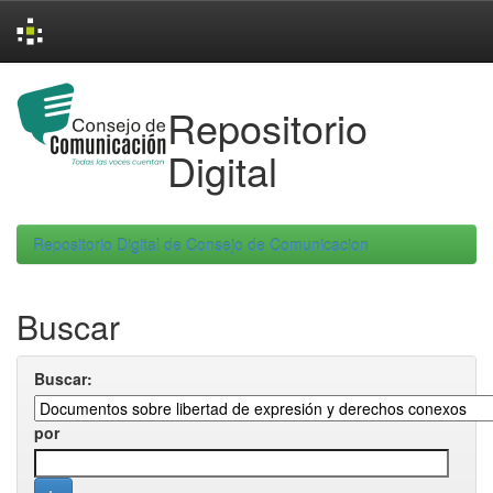
Skip
navigation
Repositorio
Digital
Repositorio Digital de Consejo de Comunicacion
Buscar
Buscar:
por