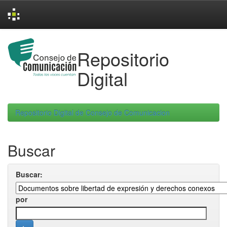
Skip
navigation
Repositorio
Digital
Repositorio Digital de Consejo de Comunicacion
Buscar
Buscar:
por