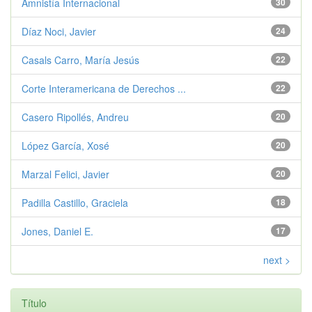
Amnistía Internacional
30
Díaz Noci, Javier
24
Casals Carro, María Jesús
22
Corte Interamericana de Derechos ...
22
Casero Ripollés, Andreu
20
López García, Xosé
20
Marzal Felici, Javier
20
Padilla Castillo, Graciela
18
Jones, Daniel E.
17
next >
Título