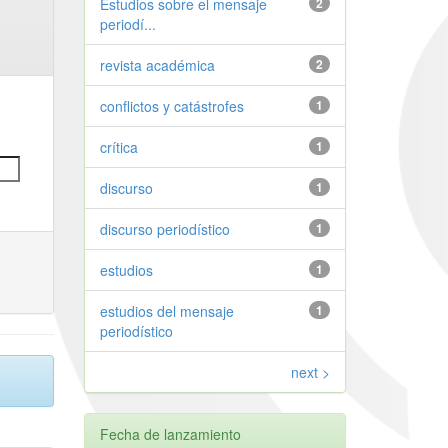
Estudios sobre el mensaje
2
periodí...
revista académica
2
conflictos y catástrofes
1
crítica
1
discurso
1
discurso periodístico
1
estudios
1
estudios del mensaje
1
periodístico
next >
Fecha de lanzamiento