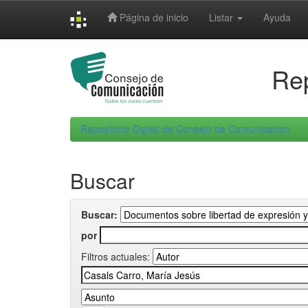
Skip
Página de inicio
Listar
Ayuda
navigation
Rep
Repositorio Digital de Consejo de Comunicacion
Buscar
Buscar:
por
Filtros actuales: