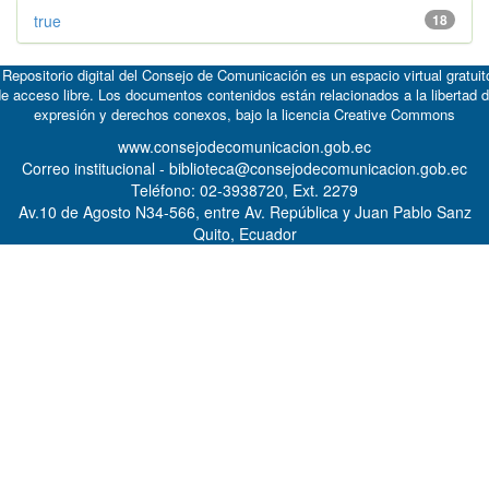
true
18
 Repositorio digital del Consejo de Comunicación es un espacio virtual gratuit
e acceso libre. Los documentos contenidos están relacionados a la libertad 
expresión y derechos conexos, bajo la licencia
Creative Commons
www.consejodecomunicacion.gob.ec
Correo institucional - biblioteca@consejodecomunicacion.gob.ec
Teléfono: 02-3938720, Ext. 2279
Av.10 de Agosto N34-566, entre Av. República y Juan Pablo Sanz
Quito, Ecuador