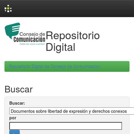
Skip
navigation
Repositorio
Digital
Repositorio Digital de Consejo de Comunicacion
Buscar
Buscar:
por