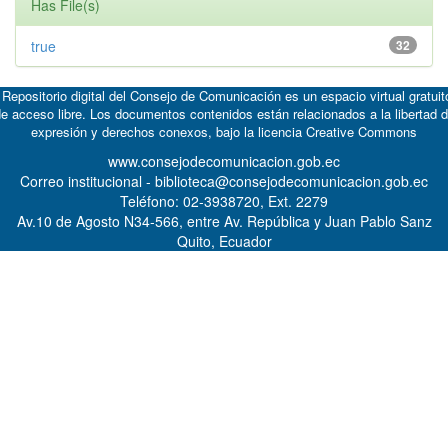
Has File(s)
true
32
 Repositorio digital del Consejo de Comunicación es un espacio virtual gratuit
e acceso libre. Los documentos contenidos están relacionados a la libertad 
expresión y derechos conexos, bajo la licencia
Creative Commons
www.consejodecomunicacion.gob.ec
Correo institucional - biblioteca@consejodecomunicacion.gob.ec
Teléfono: 02-3938720, Ext. 2279
Av.10 de Agosto N34-566, entre Av. República y Juan Pablo Sanz
Quito, Ecuador