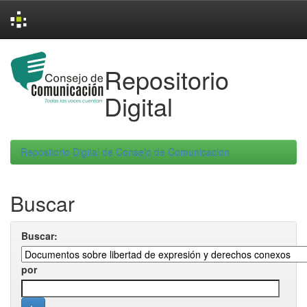
Skip
navigation
Repositorio
Digital
Repositorio Digital de Consejo de Comunicacion
Buscar
Buscar:
por