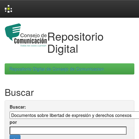
Skip
navigation
Repositorio
Digital
Repositorio Digital de Consejo de Comunicacion
Buscar
Buscar:
por