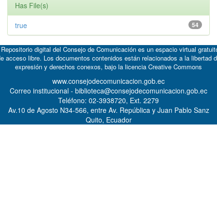
Has File(s)
true
54
 Repositorio digital del Consejo de Comunicación es un espacio virtual gratuit
e acceso libre. Los documentos contenidos están relacionados a la libertad 
expresión y derechos conexos, bajo la licencia
Creative Commons
www.consejodecomunicacion.gob.ec
Correo institucional - biblioteca@consejodecomunicacion.gob.ec
Teléfono: 02-3938720, Ext. 2279
Av.10 de Agosto N34-566, entre Av. República y Juan Pablo Sanz
Quito, Ecuador