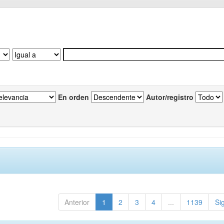
En orden
Autor/registro
Anterior
1
2
3
4
...
1139
Si