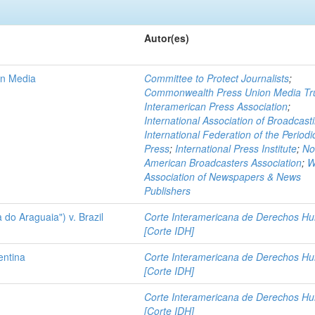
Autor(es)
on Media
Committee to Protect Journalists
;
Commonwealth Press Union Media Tr
Interamerican Press Association
;
International Association of Broadcast
International Federation of the Periodi
Press
;
International Press Institute
;
No
American Broadcasters Association
;
W
Association of Newspapers & News
Publishers
 do Araguaia") v. Brazil
Corte Interamericana de Derechos H
[Corte IDH]
entina
Corte Interamericana de Derechos H
[Corte IDH]
Corte Interamericana de Derechos H
[Corte IDH]