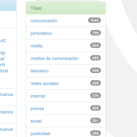
Título
comunicación
1042
periodismo
799
ust
;
media
524
ing
;
medios de comunicación
492
cal
rth
orld
televisión
439
redes sociales
430
umanos
internet
376
prensa
359
umanos
social
351
umanos
publicidad
286