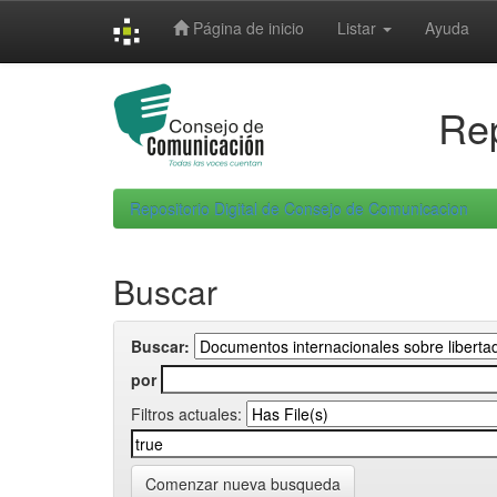
Skip
Página de inicio
Listar
Ayuda
navigation
Rep
Repositorio Digital de Consejo de Comunicacion
Buscar
Buscar:
por
Filtros actuales:
Comenzar nueva busqueda