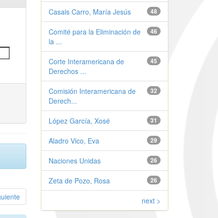
Casals Carro, María Jesús
48
Comité para la Eliminación de
46
la ...
Corte Interamericana de
45
Derechos ...
Comisión Interamericana de
32
Derech...
López García, Xosé
31
Aladro Vico, Eva
29
Naciones Unidas
26
Zeta de Pozo, Rosa
26
guiente
next >