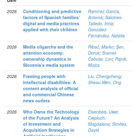
Date
2026
Conditioning and predictive
Ramírez-García,
factors of Spanish families’
Antonia
;
Salcines-
digital and media practices
Talledo, Irina
;
applied with their children
González-
Fernández, Natalia
2026
Media oligarchs and the
Ribać, Marko
;
Şen,
attention economy:
Doruk
;
Šramel-
ownership dynamics in
Čebular, Lori
;
Pajnik,
Slovenia’s media system
Mojca
2026
Framing people with
Liu, Chengcheng
;
intellectual disabilities: A
Sheau-Wen, Ong
content analysis of official
and commercial Chinese
news outlets
2026
Who Owns the Technology
Eisenbeis, Uwe
;
of the Future? An Analysis
Ciepluch,
of Investment and
Magdalena
;
Simões,
Acquisition Strategies in
David