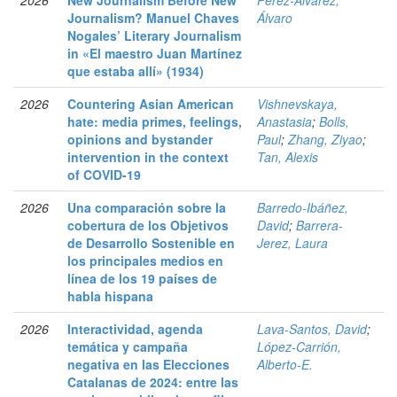
2026
New Journalism Before New
Pérez-Álvarez,
Journalism? Manuel Chaves
Álvaro
Nogales’ Literary Journalism
in «El maestro Juan Martínez
que estaba allí» (1934)
2026
Countering Asian American
Vishnevskaya,
hate: media primes, feelings,
Anastasia
;
Bolls,
opinions and bystander
Paul
;
Zhang, Ziyao
;
intervention in the context
Tan, Alexis
of COVID-19
2026
Una comparación sobre la
Barredo-Ibáñez,
cobertura de los Objetivos
David
;
Barrera-
de Desarrollo Sostenible en
Jerez, Laura
los principales medios en
línea de los 19 países de
habla hispana
2026
Interactividad, agenda
Lava-Santos, David
;
temática y campaña
López-Carrión,
negativa en las Elecciones
Alberto-E.
Catalanas de 2024: entre las