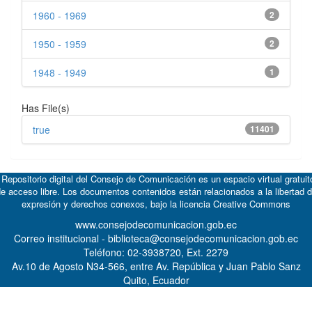
1960 - 1969
2
1950 - 1959
2
1948 - 1949
1
Has File(s)
true
11401
 Repositorio digital del Consejo de Comunicación es un espacio virtual gratuit
e acceso libre. Los documentos contenidos están relacionados a la libertad 
expresión y derechos conexos, bajo la licencia
Creative Commons
www.consejodecomunicacion.gob.ec
Correo institucional - biblioteca@consejodecomunicacion.gob.ec
Teléfono: 02-3938720, Ext. 2279
Av.10 de Agosto N34-566, entre Av. República y Juan Pablo Sanz
Quito, Ecuador