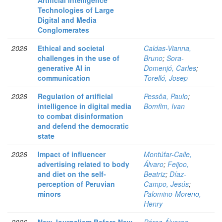
Artificial Intelligence
Technologies of Large
Digital and Media
Conglomerates
2026
Ethical and societal
Caldas-Vianna,
challenges in the use of
Bruno
;
Sora-
generative AI in
Domenjó, Carles
;
communication
Torelló, Josep
2026
Regulation of artificial
Pessôa, Paulo
;
intelligence in digital media
Bomfim, Ivan
to combat disinformation
and defend the democratic
state
2026
Impact of influencer
Montúfar-Calle,
advertising related to body
Álvaro
;
Feijoo,
and diet on the self-
Beatriz
;
Díaz-
perception of Peruvian
Campo, Jesús
;
minors
Palomino-Moreno,
Henry