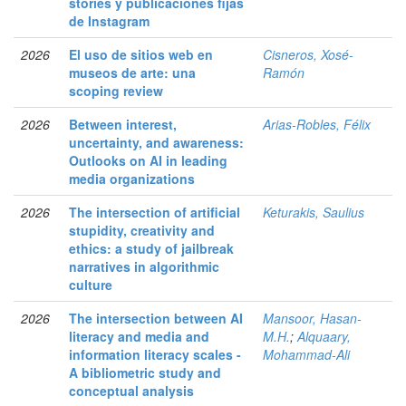
stories y publicaciones fijas
de Instagram
2026
El uso de sitios web en
Cisneros, Xosé-
museos de arte: una
Ramón
scoping review
2026
Between interest,
Arias-Robles, Félix
uncertainty, and awareness:
Outlooks on AI in leading
media organizations
2026
The intersection of artificial
Keturakis, Saulius
stupidity, creativity and
ethics: a study of jailbreak
narratives in algorithmic
culture
2026
The intersection between AI
Mansoor, Hasan-
literacy and media and
M.H.
;
Alquaary,
information literacy scales -
Mohammad-Ali
A bibliometric study and
conceptual analysis