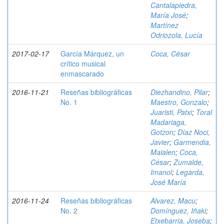
Cantalapiedra,
María José
;
Martínez
Odriozola, Lucía
2017-02-17
García Márquez, un
Coca, César
crítico musical
enmascarado
2016-11-21
Reseñas bibliográficas
Diezhandino, Pilar
;
No. 1
Maestro, Gonzalo
;
Juaristi, Patxi
;
Toral
Madariaga,
Gotzon
;
Díaz Noci,
Javier
;
Garmendia,
Maialen
;
Coca,
César
;
Zumalde,
Imanol
;
Legarda,
José María
2016-11-24
Reseñas bibliográficas
Alvarez, Macu
;
No. 2
Domínguez, Iñaki
;
Etxebarria, Joseba
;