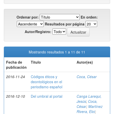
Ordenar por:
En orden:
Resultados por página
Autor/Registro:
Mostrando resultados 1 a 11 de 11
Fecha de
Título
Autor(es)
publicación
2016-11-24
Códigos éticos y
Coca, César
deontológicos en el
periodismo español
2016-12-10
Del umbral al portal
Canga Larequi,
Jesús
;
Coca,
César
;
Martínez
Rivera, Eloi
;