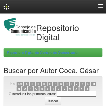
Skip
navigation
Repositorio
Digital
Repositorio Digital de Consejo de Comunicacion
Buscar por Autor Coca, César
Ir a:
0-9
A
B
C
D
E
F
G
H
I
J
K
L
M
N
O
P
Q
R
S
T
U
V
W
X
Y
Z
O introducir las primeras letras: