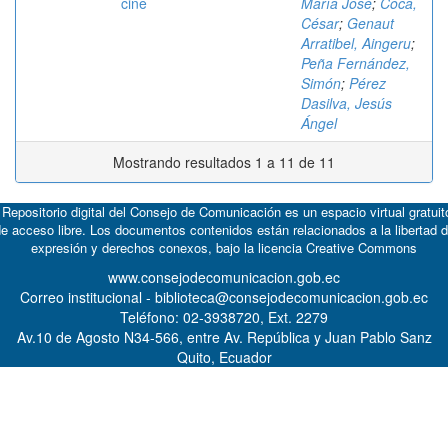
cine
María José
;
Coca,
César
;
Genaut
Arratibel, Aingeru
;
Peña Fernández,
Simón
;
Pérez
Dasilva, Jesús
Ángel
Mostrando resultados 1 a 11 de 11
 Repositorio digital del Consejo de Comunicación es un espacio virtual gratuit
e acceso libre. Los documentos contenidos están relacionados a la libertad 
expresión y derechos conexos, bajo la licencia
Creative Commons
www.consejodecomunicacion.gob.ec
Correo institucional - biblioteca@consejodecomunicacion.gob.ec
Teléfono: 02-3938720, Ext. 2279
Av.10 de Agosto N34-566, entre Av. República y Juan Pablo Sanz
Quito, Ecuador