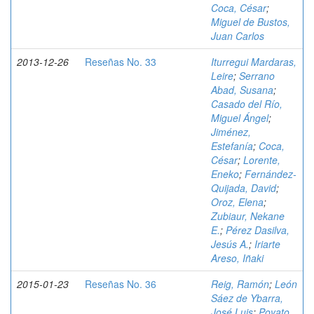
Coca, César
;
Miguel de Bustos,
Juan Carlos
2013-12-26
Reseñas No. 33
Iturregui Mardaras,
Leire
;
Serrano
Abad, Susana
;
Casado del Río,
Miguel Ángel
;
Jiménez,
Estefanía
;
Coca,
César
;
Lorente,
Eneko
;
Fernández-
Quijada, David
;
Oroz, Elena
;
Zubiaur, Nekane
E.
;
Pérez Dasilva,
Jesús A.
;
Iriarte
Areso, Iñaki
2015-01-23
Reseñas No. 36
Reig, Ramón
;
León
Sáez de Ybarra,
José Luis
;
Poyato