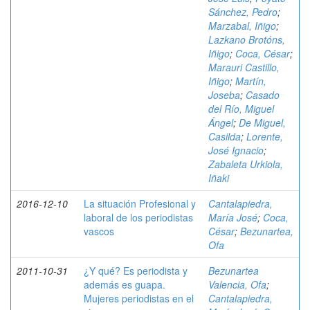
Sánchez, Pedro
;
Marzabal, Iñigo
;
Lazkano Brotóns,
Iñigo
;
Coca, César
;
Marauri Castillo,
Iñigo
;
Martín,
Joseba
;
Casado
del Río, Miguel
Ángel
;
De Miguel,
Casilda
;
Lorente,
José Ignacio
;
Zabaleta Urkiola,
Iñaki
2016-12-10
La situación Profesional y
Cantalapiedra,
laboral de los periodistas
María José
;
Coca,
vascos
César
;
Bezunartea,
Ofa
2011-10-31
¿Y qué? Es periodista y
Bezunartea
además es guapa.
Valencia, Ofa
;
Mujeres periodistas en el
Cantalapiedra,