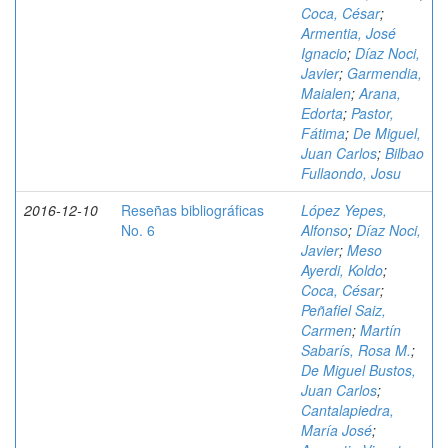
Coca, César
;
Armentia, José
Ignacio
;
Díaz Noci,
Javier
;
Garmendia,
Maialen
;
Arana,
Edorta
;
Pastor,
Fátima
;
De Miguel,
Juan Carlos
;
Bilbao
Fullaondo, Josu
2016-12-10
Reseñas bibliográficas
López Yepes,
No. 6
Alfonso
;
Díaz Noci,
Javier
;
Meso
Ayerdi, Koldo
;
Coca, César
;
Peñafiel Saiz,
Carmen
;
Martín
Sabarís, Rosa M.
;
De Miguel Bustos,
Juan Carlos
;
Cantalapiedra,
María José
;