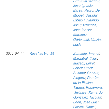
Armentia Vizuete,
José Ignacio
;
Barea, Pedro
;
De
Miguel, Casilda
;
Bilbao Fullaondo,
Josu
;
Armentia,
Jose Inazio
;
Martinez
Odriozolak idatzia,
Lucia
2011-04-11
Reseñas No. 29
Zumalde, Imanol
;
Marzabal, Iñigo
;
Iturregi, Leire
;
López Pérez,
Susana
;
Genaut,
Aingeru
;
Ramírez
de la Piscina,
Txema
;
Rocamora,
Verónica
;
Xamardo
González, Nicolás
;
León, Jose Luis
;
García, Daniel
;