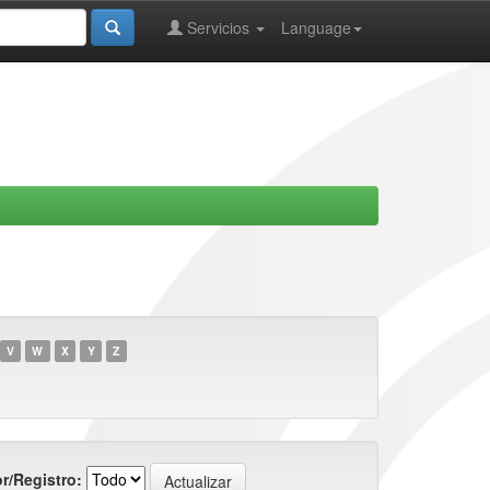
Servicios
Language
V
W
X
Y
Z
r/Registro: