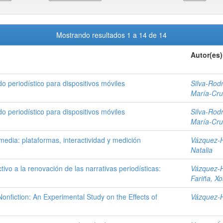
Mostrando resultados 1 a 14 de 14
Autor(es)
do periodístico para dispositivos móviles
Silva-Rod
María-Cru
do periodístico para dispositivos móviles
Silva-Rod
María-Cru
smedia: plataformas, interactividad y medición
Vázquez-H
Natalia
ivo a la renovación de las narrativas periodísticas:
Vázquez-H
Fariña, X
onfiction: An Experimental Study on the Effects of
Vázquez-H