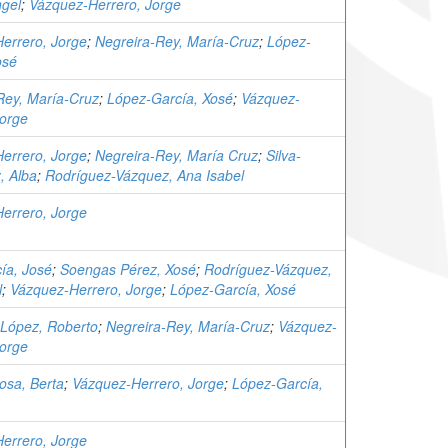
ngel
;
Vázquez-Herrero, Jorge
errero, Jorge
;
Negreira-Rey, María-Cruz
;
López-
osé
Rey, María-Cruz
;
López-García, Xosé
;
Vázquez-
Jorge
errero, Jorge
;
Negreira-Rey, María Cruz
;
Silva-
, Alba
;
Rodríguez-Vázquez, Ana Isabel
errero, Jorge
ía, José
;
Soengas Pérez, Xosé
;
Rodríguez-Vázquez,
l
;
Vázquez-Herrero, Jorge
;
López-García, Xosé
López, Roberto
;
Negreira-Rey, María-Cruz
;
Vázquez-
Jorge
osa, Berta
;
Vázquez-Herrero, Jorge
;
López-García,
errero, Jorge