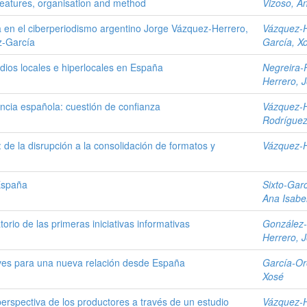
Features, organisation and method
Vizoso, Á
a en el ciberperiodismo argentino Jorge Vázquez-Herrero,
Vázquez-H
z-García
García, X
dios locales e hiperlocales en España
Negreira-
Herrero, 
encia española: cuestión de confianza
Vázquez-H
Rodríguez
 de la disrupción a la consolidación de formatos y
Vázquez-H
España
Sixto-Garc
Ana Isabe
torio de las primeras iniciativas informativas
González-
Herrero, 
laves para una nueva relación desde España
García-Or
Xosé
perspectiva de los productores a través de un estudio
Vázquez-H