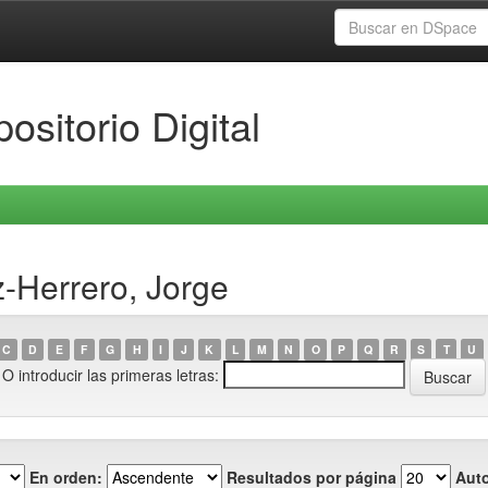
ositorio Digital
-Herrero, Jorge
C
D
E
F
G
H
I
J
K
L
M
N
O
P
Q
R
S
T
U
O introducir las primeras letras:
En orden:
Resultados por página
Auto