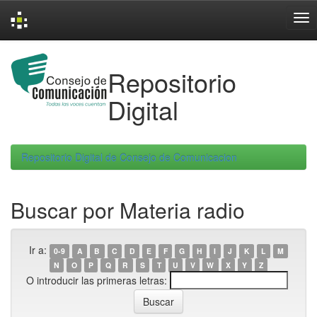
Skip
navigation
Repositorio
Digital
Repositorio Digital de Consejo de Comunicacion
Buscar por Materia radio
Ir a:
0-9
A
B
C
D
E
F
G
H
I
J
K
L
M
N
O
P
Q
R
S
T
U
V
W
X
Y
Z
O introducir las primeras letras: