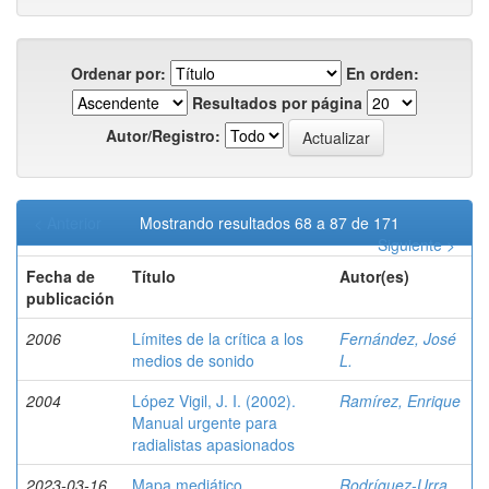
Ordenar por:
En orden:
Resultados por página
Autor/Registro:
< Anterior
Mostrando resultados 68 a 87 de 171
Siguiente >
Fecha de
Título
Autor(es)
publicación
2006
Límites de la crítica a los
Fernández, José
medios de sonido
L.
2004
López Vigil, J. I. (2002).
Ramírez, Enrique
Manual urgente para
radialistas apasionados
2023-03-16
Mapa mediático
Rodríguez-Urra,